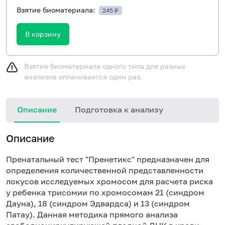
Взятие биоматериала:
245 ₽
В корзину
Взятие биоматериала одного типа для разных
анализов оплачивается один раз.
Описание
Подготовка к анализу
Н
Описание
и
в
Пренатальный тест "Пренетикс" предназначен для
п
определения количественной представленности
локусов исследуемых хромосом для расчета риска
у ребенка трисомии по хромосомам 21 (синдром
Дауна), 18 (синдром Эдвардса) и 13 (синдром
Патау). Данная методика прямого анализа