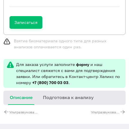
Записаться
Взятие биоматериала одного типа для разных
анализов оплачивается один раз.
Для заказа услуги заполните
форму
и наш
специалист свяжется с вами для подтверждения
заявки. Или обратитесь в Контакт-центр Хеликс по
номеру
+7 (800) 700 03 03
.
Описание
Подготовка к анализу
С
Ультразвуковая допплерография сосудов (артерий и вен) (нижние конечности)
Ультразвуковая допплерография вен верхних конечностей