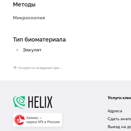
Методы
Микроскопия
Тип биоматериала
Эякулят
Скорость оседания эритроцитов (СОЭ)
Услуги кли
Адреса
Сдать анал
Выезд на д