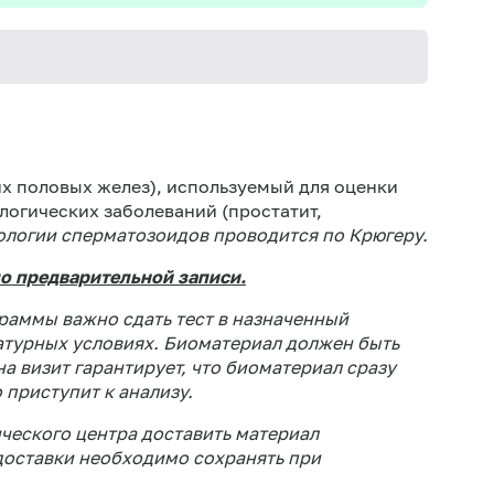
Пол
Ре
их половых желез), используемый для оценки
ле
логических заболеваний (простатит,
про
логии сперматозоидов проводится по Крюгеру.
По
о предварительной записи.
теч
раммы важно сдать тест в назначенный
На
атурных условиях. Биоматериал должен быть
ко
на визит гарантирует, что биоматериал сразу
Воз
 приступит к анализу.
ис
сн
ческого центра доставить материал
 доставки необходимо сохранять при
По
про