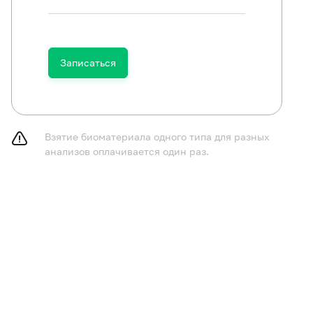
Записаться
ностью исключить из рациона алкоголь в течение 6 - 7 
комендуется исключить любую интоксикацию (табачную,
карственными и токсичными веществами). В случае инт
Взятие биоматериала одного типа для разных
водить не ранее, чем через 5-10 суток после нее.
анализов оплачивается один раз.
лностью исключить (по согласованию с врачом) прием 
ение 24 часов перед исследованием.
кануне сдачи эякулята необходимо исключить тяжелые 
нфликтные ситуации.
держание семяизвержения в течение 2 суток и не боле
следовании предпочтительно устанавливать одинаковы
ижения колебаний полученных результатов.
лностью исключить воздействие повышенной температу
изводственная гипертермия, лихорадочные состояния) 