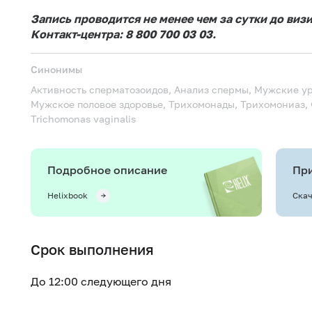
Запись проводится не менее чем за сутки до виз
Контакт-центра: 8 800 700 03 03.
Синонимы
Активность сперматозоидов, Анализ спермы, Мужские у
Мужское половое здоровье, Трихомонады, Трихомониаз
Trichomonas vaginalis
Подробное описание
При
Helixbook
Скач
Срок выполнения
До 12:00 следующего дня