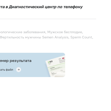
Ис
ита в Диагностический центр по телефону
ис
Пос
Пос
рологические заболевания, Мужское бесплодие,
рек
, Фертильность мужчины
Semen Analysis, Sperm Count,
По
сда
Пе
мер результата
Зап
эяк
ать файл
Пе
Эя