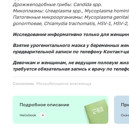
Дрожжеподобные грибы: Candida spp.
Микоплазмы: Ureaplasma spp., Mycoplasma homini
Патогенные микроорганизмы: Mycoplasma genitalium
gonorrhoeae, Chlamydia trachomatis, HSV-1, HSV-2
Исследование информативно только для женщин 
Взятие урогенитального мазка у беременных же
предварительной записи по телефону Контакт-цен
Девочкам и женщинам, не ведущим половую жизн
требуется обязательная запись к врачу по телефо
Синонимы
Микробиоценоз влагалища
Подробное описание
При
Helixbook
Скач