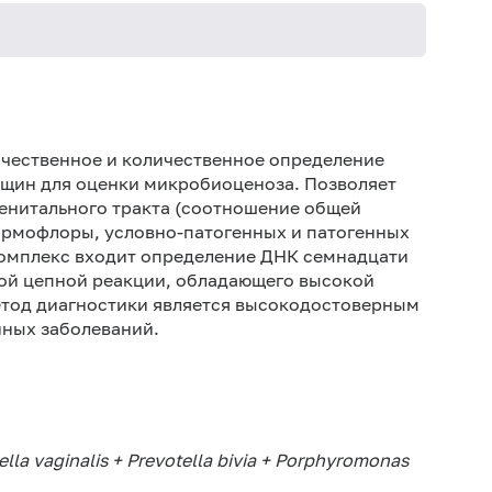
Женщин
рекоме
чественное и количественное определение
нщин для оценки микробиоценоза. Позволяет
енитального тракта (соотношение общей
ормофлоры, условно-патогенных и патогенных
омплекс входит определение ДНК семнадцати
ой цепной реакции, обладающего высокой
етод диагностики является высокодостоверным
нных заболеваний.
 vaginalis + Prevotella bivia + Porphyromonas