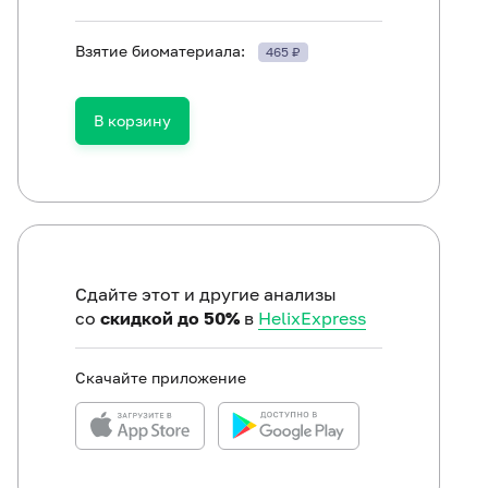
Взятие биоматериала:
465 ₽
ам исследование (процедуру взятия урогенитального м
В корзину
ндуется производить до менструации или через 2-3 дня
Сдайте этот и другие анализы
со
скидкой до 50%
в
HelixExpress
Скачайте приложение