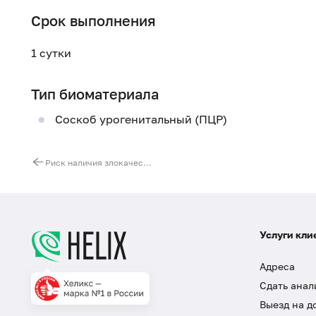
Срок выполнения
1 сутки
Тип биоматериала
Соскоб урогенитальный (ПЦР)
Риск наличия злокачественной опухоли яичника (индекс ROMA)
Услуги кли
Адреса
Сдать анал
Выезд на д