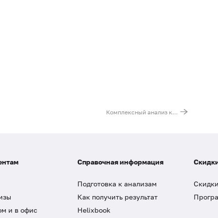
Комплексный анализ клеща на энцефалит и боррелиоз (болезнь Лайма)
ентам
Справочная информация
Скидки
Подготовка к анализам
Скидки
изы
Как получить результат
Програ
ом и в офис
Helixbook