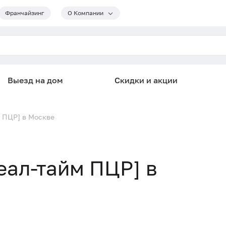
Франчайзинг
О Компании
Выезд на дом
Скидки и акции
 ПЦР] в Москве
ал-тайм ПЦР] в