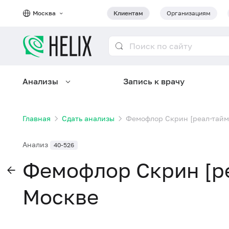
Москва
Клиентам
Организациям
Анализы
Запись к врачу
Главная
Сдать анализы
Фемофлор Скрин [реал-тайм
Анализ
40-526
Фемофлор Скрин [ре
Москве