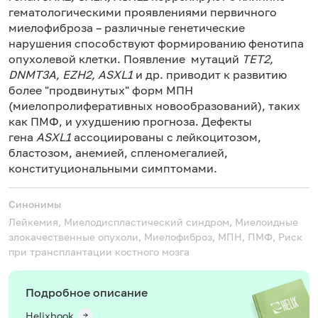
гематологическими проявлениями первичного
миелофиброза – различные генетические
нарушения способствуют формированию фенотипа
опухолевой клетки. Появление мутаций
TET2,
DNMT3A, EZH2, ASXL1
и др. приводит к развитию
более "продвинутых" форм МПН
(миелопролиферативных новообразований), таких
как ПМФ, и ухудшению прогноза. Дефекты
гена
ASXL1
ассоциированы с лейкоцитозом,
бластозом, анемией, спленомегалией,
конституциональными симптомами.
Синонимы
Лейкемия, Миелодиспластический синдром, Миелоидные
злокачественные опухоли, Миелофиброз, МПН, ПМФ, Риск
при трансплантации костного мозга
Подробное описание
Helixbook