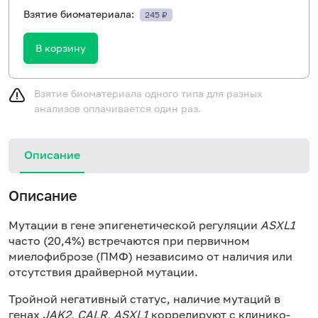
Взятие биоматериала:
245 ₽
В корзину
Взятие биоматериала одного типа для разных
анализов оплачивается один раз.
Описание
Описание
Мутации в гене эпигенетической регуляции
ASXL1
часто (20,4%) встречаются при первичном
миелофиброзе (ПМФ) независимо от наличия или
отсутствия драйверной мутации.
Тройной негативный статус, наличие мутаций в
генах
JAK2, CALR, ASXL1
коррелируют с клинико-