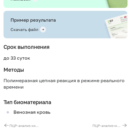
Пример результата
Скачать файл
Срок выполнения
до 33 суток
Методы
Полимеразная цепная реакция в режиме реального
времени
Тип биоматериала
Венозная кровь
ПЦР-анализ химерного гена BCR/ABL t(9;22)
ПЦР-анализ мутаций в гене CEBPA