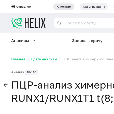
Отрадное
Клиентам
Организациям
Анализы
Запись к врачу
Главная
Сдать анализы
ПЦР-анализ химерного гена
Анализ
18-110
ПЦР-анализ химерно
RUNX1/RUNX1T1 t(8;