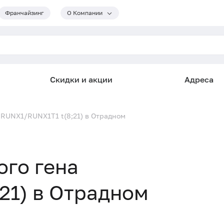
Франчайзинг
О Компании
Скидки и акции
Адреса
 RUNX1/RUNX1T1 t(8;21) в Отрадном
го гена
21) в Отрадном