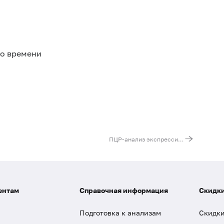
го времени
ПЦР-анализ экспрессии гена WT1
ентам
Справочная информация
Скидки
Подготовка к анализам
Скидки