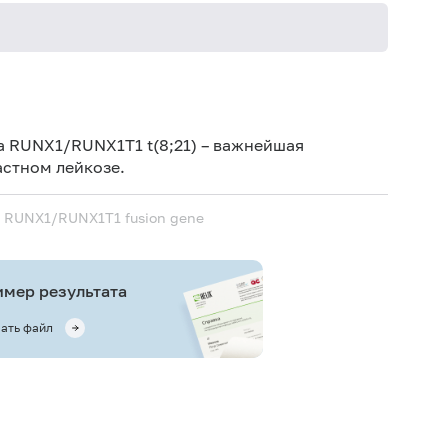
а RUNX1/RUNX1T1 t(8;21) – важнейшая
стном лейкозе.
и
RUNX1/RUNX1T1 fusion gene
мер результата
ать файл