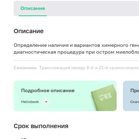
Описание
Описание
Определение наличия и вариантов химерного ген
диагностическая процедура при остром миелобла
Синонимы
Транслокация между 8-й и 21-й хромосомам
Подробное описание
При
Helixbook
Скач
Срок выполнения