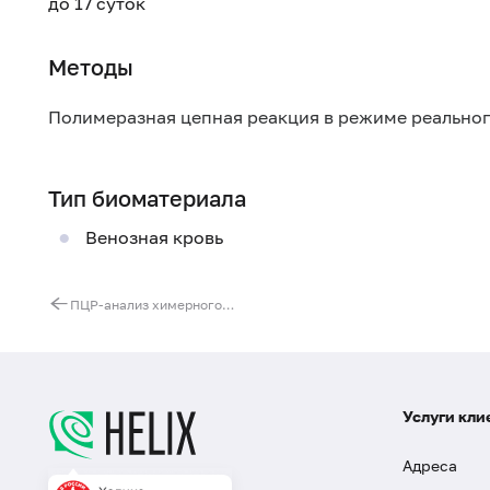
до 17 суток
Методы
Полимеразная цепная реакция в режиме реально
Тип биоматериала
Венозная кровь
ПЦР-анализ химерного гена PML/RARα t(15;17)
Услуги кли
Адреса