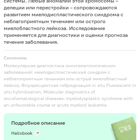
системы. Любые аномалии этой хромосомы –
делеции
или перестройки – сопровождаются
развитием миелодиспластического синдрома с
неблагоприятным течением или острого
миелобластного лейкоза. Исследование
применяется для диагностики и оценки прогноза
течения заболевания.
Синонимы
Молекулярная диагностика онкогематологических
заболеваний: миелодиспластический синдром с
неблагоприятным течением или острый миелобластный
лейкоз, Флуоресцентная гибридизация in situ
Fluorescent in
situ hybridization, Molecular diagnostics of
oncohematological diseases: myelodysplastic syndrome with
an unfavorable course or acute myeloid leukemia
Подробное описание
Helixbook