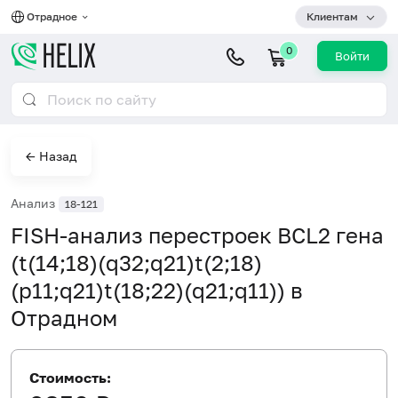
Отрадное
Клиентам
0
Войти
← Назад
Анализ
18-121
FISH-анализ перестроек BCL2 гена
(t(14;18)(q32;q21)t(2;18)
(p11;q21)t(18;22)(q21;q11)) в
Отрадном
Стоимость: