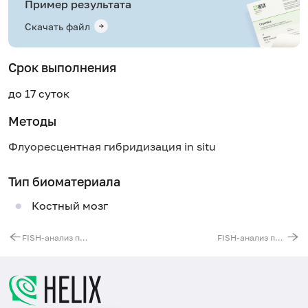
Пример результата
Скачать файл
Срок выполнения
до 17 суток
Методы
Флуоресцентная гибридизация in situ
Тип биоматериала
Костный мозг
FISH-анализ перестроек BCL2 гена (t(14;18)(q32;q21)t(2;18)(p11;q21)t(18;22)(q21;q11))
FISH-анализ перестроек MLL-гена