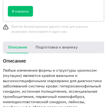
В корзину
Взятие биоматериала одного типа для разных
анализов оплачивается один раз.
Описание
Подготовка к анализу
Описание
Любые изменения формы и структуры хромосом
(мутации) являются крайне важными и
высокоспецифичными маркерами для диагностики
заболеваний системы крови: гиперэозинофильный
синдром, истинная полицитемия, эссенциальная
тромбоцитемия, первичный миелофиброз,
миелодиспластический синдром, лейкозы,
лимфомы и т.д. Использование метода