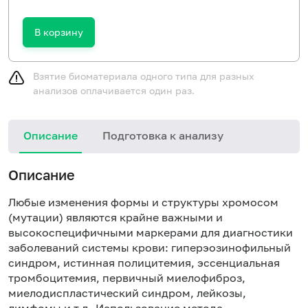
В корзину
Взятие биоматериала одного типа для разных
анализов оплачивается один раз.
Описание
Подготовка к анализу
Описание
Любые изменения формы и структуры хромосом
(мутации) являются крайне важными и
высокоспецифичными маркерами для диагностики
заболеваний системы крови: гиперэозинофильный
синдром, истинная полицитемия, эссенциальная
тромбоцитемия, первичный миелофиброз,
миелодиспластический синдром, лейкозы,
лимфомы и т.д. Использование метода