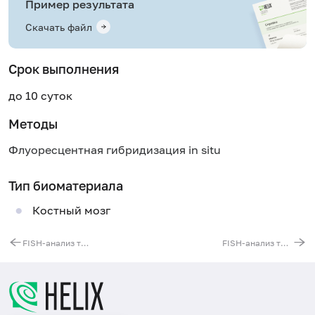
Пример результата
Скачать файл
Срок выполнения
до 10 суток
Методы
Флуоресцентная гибридизация in situ
Тип биоматериала
Костный мозг
FISH-анализ транслокации t(2;5)(p23;q35)
FISH-анализ трисомии 12-й хромосомы (+ 12)