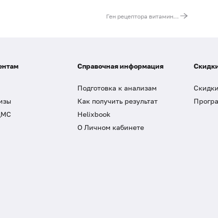
Ген рецептора витамина D (VDR). Выявление мутации G283A (BsmI)
ентам
Справочная информация
Скидки
Подготовка к анализам
Скидки
изы
Как получить результат
Програ
ДМС
Helixbook
О Личном кабинете