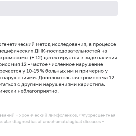
тогенетический метод исследования, в процессе
специфических ДНК-последовательностей на
хромосомы (+ 12) детектируется в виде наличия
Трисомия 12 – частое численное нарушение
ечается у 10-15 % больных им и примерно у
 нарушениями. Дополнительная хромосома 12
таться с другими нарушениями кариотипа.
ически неблагоприятно.
еваний – хронический лимфолейкоз, Флуоресцентная
lecular diagnostics of oncohematological diseases –