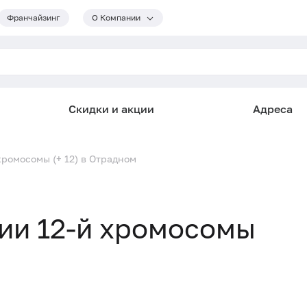
Франчайзинг
О Компании
Скидки и акции
Адреса
хромосомы (+ 12) в Отрадном
ии 12-й хромосомы