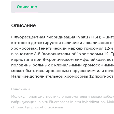
Описание
Описание
Флуоресцентная гибридизация in situ (FISH) – ци
которого детектируется наличие и локализация 
хромосомах. Генетический маркер трисомия 12-й 
в генотипе 3-й "дополнительной" хромосомы 12. 
кариотипа при В-хроническом лимфолейкозе, встр
половины больных с клональными хромосомными
может быть изолированным нарушением или соче
Наличие дополнительной хромосомы 12 прогност
Синонимы
Молекулярная диагностика онкогематологических забол
гибридизация in situ
Fluorescent in situ hybridization, Mo
chronic lymphocytic leukemia