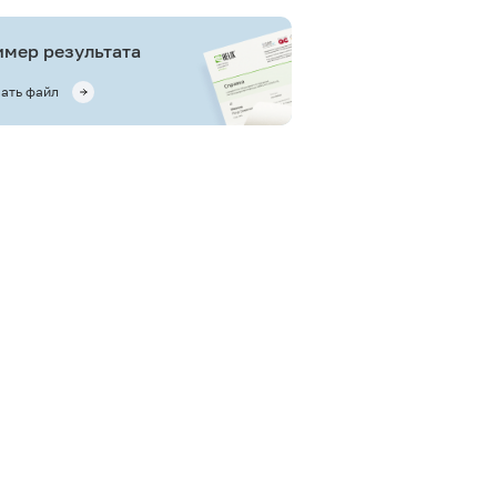
мер результата
ать файл