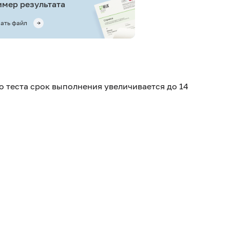
мер результата
ать файл
о теста срок выполнения увеличивается до 14