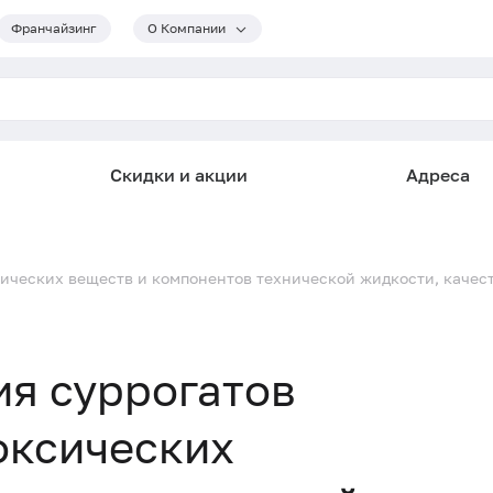
Франчайзинг
О Компании
Скидки и акции
Адреса
сических веществ и компонентов технической жидкости, качест
я суррогатов
токсических