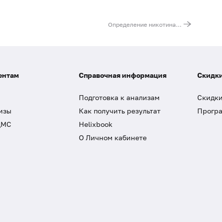
Определение никотина и его метаболита (котинин) в моче
ентам
Справочная информация
Скидки
Подготовка к анализам
Скидки
изы
Как получить результат
Програ
ДМС
Helixbook
О Личном кабинете