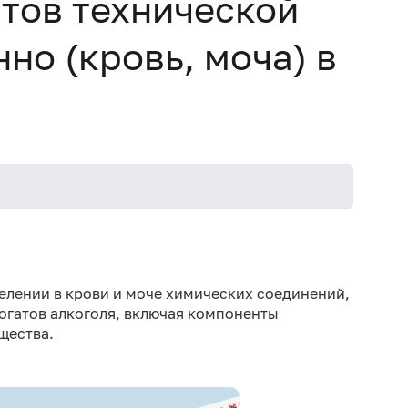
тов технической
но (кровь, моча) в
Специа
елении в крови и моче химических соединений,
огатов алкоголя, включая компоненты
щества.