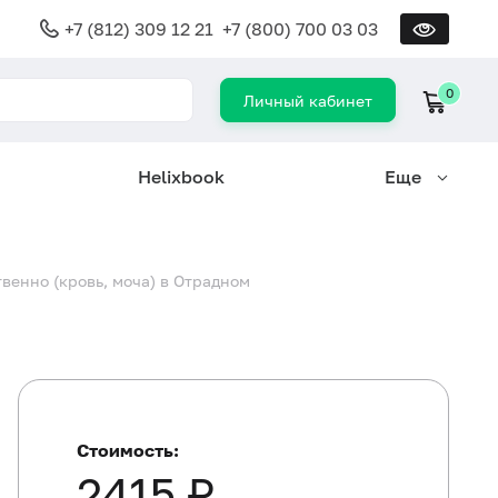
+7 (812) 309 12 21
+7 (800) 700 03 03
0
Личный кабинет
Helixbook
Еще
венно (кровь, моча) в Отрадном
Стоимость:
2415 ₽