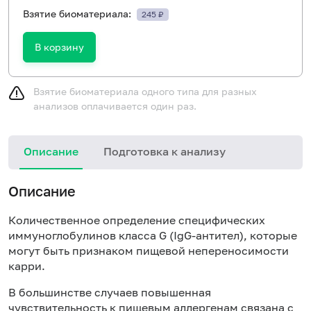
Взятие биоматериала:
245 ₽
В корзину
Взятие биоматериала одного типа для разных
анализов оплачивается один раз.
Описание
Подготовка к анализу
Н
Описание
Количественное определение специфических
иммуноглобулинов класса
G
(Ig
G
-антител), которые
могут быть признаком пищевой непереносимости
карри.
В большинстве случаев повышенная
чувствительность к пищевым аллергенам связана с