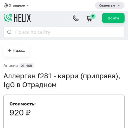
Отрадное
Клиентам
0
Войти
← Назад
Анализ
21-409
Аллерген f281 - карри (приправа),
IgG в Отрадном
Стоимость:
920 ₽