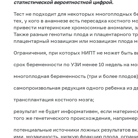
статистической вероятностной цифрой.
Тест не подходит для некоторых многоплодных бе
тех, у кого в анамнезе есть пересадка костного 
привести материнские хромосомные аномалии, з
Также разные генотипы плода и плацентарного т
плацентарный
мозаицизм
или
мозаицизм
плода м
Ограничения, при которых НИПТ не может быть в
срок беременности по УЗИ менее 10 недель на мо
многоплодная беременность (три и более плодов)
самопроизвольная редукция одного ребенка из д
трансплантация костного мозга;
результат не будет информативен, если материнс
того же генетического происхождения, например 
потенциальные источники ложных результатов вкл
ими,
мозаичность
, низкую фракцию плода, огран