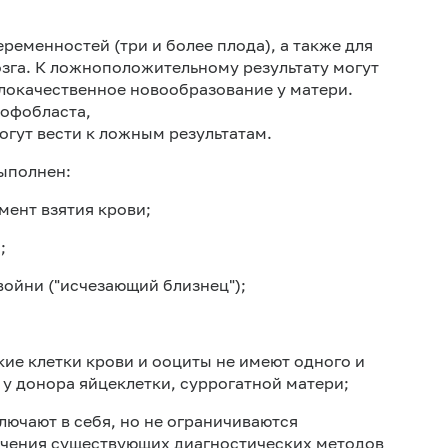
ременностей (три и более плода), а также для
мозга. К ложноположительному результату могут
локачественное новообразование у матери.
рофобласта,
огут вести к ложным результатам.
ыполнен:
мент взятия крови;
;
войни ("исчезающий близнец");
кие клетки крови и ооциты не имеют одного и
у донора яйцеклетки, суррогатной матери;
ючают в себя, но не ограничиваются
ичения существующих диагностических методов