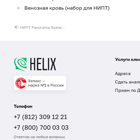
Венозная кровь (набор для НИПТ)
НИПТ Panorama базовая панель - 9 синдромов с определением пола плода (Natera, США)
Услуги кли
Адреса
Сдать анал
Прием по 
Телефон
+7 (812) 309 12 21
+7 (800) 700 03 03
Ответим на любые вопросы