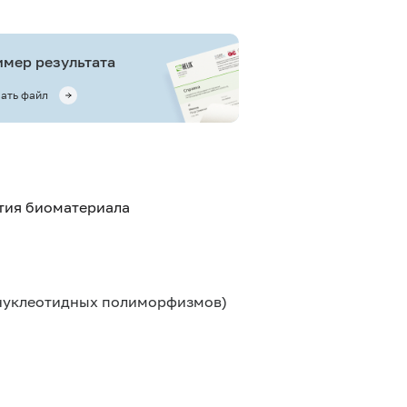
мер результата
ать файл
ятия биоматериала
онуклеотидных полиморфизмов)