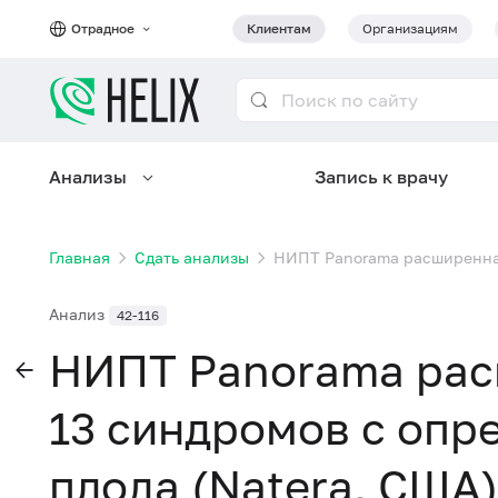
Отрадное
Клиентам
Организациям
Анализы
Запись к врачу
Главная
Сдать анализы
НИПТ Panorama расширенная 
Анализ
42-116
НИПТ Panorama рас
13 синдромов с опр
плода (Natera, США