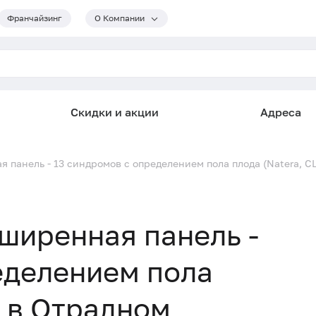
Франчайзинг
О Компании
Скидки и акции
Адреса
панель - 13 синдромов с определением пола плода (Natera, С
ширенная панель -
еделением пола
) в Отрадном