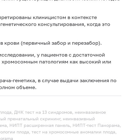
претированы клиницистом в контексте
генетического консультирования, когда это
в крови (первичный забор и перезабор).
 исследовании, у пациентов с достаточной
о хромосомным патологиям как высокий или
рача-генетика, в случае выдачи заключения по
полном объеме.
лода, ДНК тест на 13 синдромов, неинвазивное
ный пренатальный скрининг, неинвазивный
ама, НИПТ расширенная панель, НИПТ-тест Панорама,
ологии плода, тест на хромосомные аномалии плода,
norama