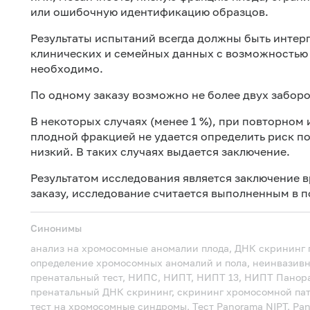
или ошибочную идентификацию образцов.
Результаты испытаний всегда должны быть интер
клинических и семейных данных с возможностью 
необходимо.
По одному заказу возможно не более двух заборо
В некоторых случаях (менее 1 %), при повторном
плодной фракцией не удается определить риск п
низкий. В таких случаях выдается заключение.
Результатом исследования является заключение в
заказу, исследование считается выполненным в 
Синонимы
анализ на хромосомные аномалии плода, ДНК скрининг п
определение хромосомных аномалий и пола, неинвазив
пренатальный тест, НИПС, НИПТ, НИПТ 13, НИПТ Панор
пренатальный ДНК скрининг, скрининг хромосомной пат
тест на хромосомные синдромы, Тест Panorama
NIPT, Pa