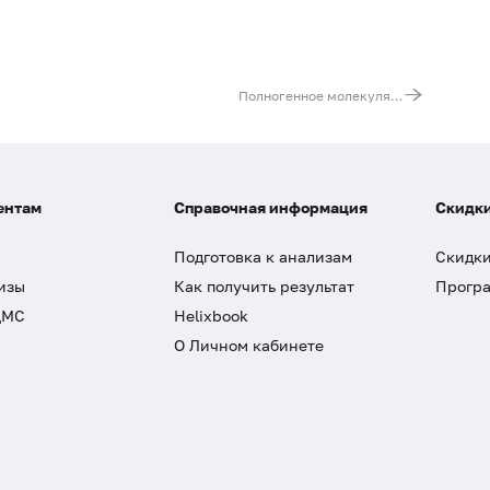
Полногенное молекулярно-генетическое исследование генов BRCA1, BRCA2, ATM, PALB2, CHEK2 методом NGS
ентам
Справочная информация
Скидки
Подготовка к анализам
Скидки
изы
Как получить результат
Програ
ДМС
Helixbook
О Личном кабинете