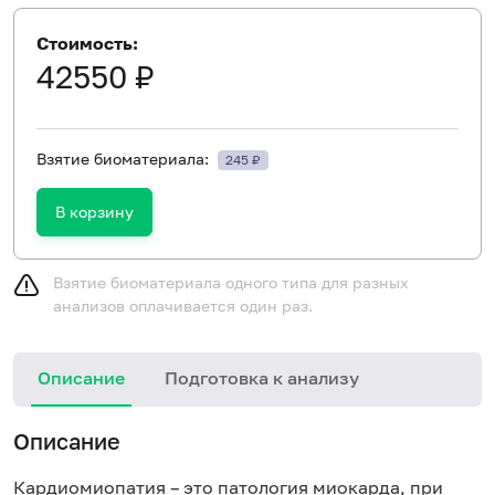
Стоимость:
42550 ₽
Взятие биоматериала:
245 ₽
В корзину
Взятие биоматериала одного типа для разных
анализов оплачивается один раз.
Описание
Подготовка к анализу
Н
Описание
и
в
Кардиомиопатия – это патология миокарда, при