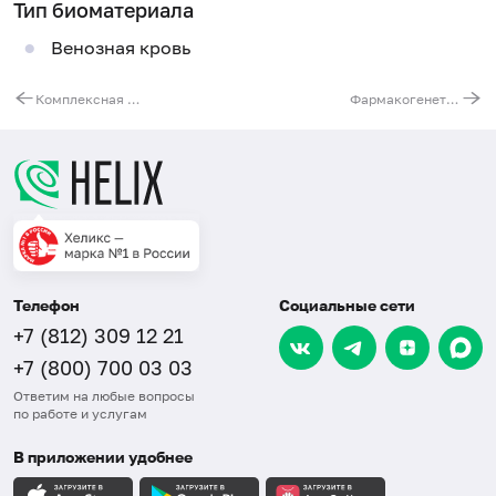
Тип биоматериала
Венозная кровь
Комплексная молекулярно-генетическая диагностика непереносимости лактозы и фруктозы (ген MCM6 и ген ALDOB)
Фармакогенетическое исследования для назначения тиопуринов (азатиоприн, меркаптопурин, тиогуанин), ген TPMT
Телефон
Социальные сети
+7 (812) 309 12 21
+7 (800) 700 03 03
Ответим на любые вопросы
по работе и услугам
В приложении удобнее