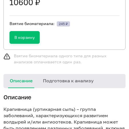
10600 ₽
Взятие биоматериала:
245 ₽
В корзину
Взятие биоматериала одного типа для разных
анализов оплачивается один раз.
Описание
Подготовка к анализу
В
Описание
Крапивница (уртикарная сыпь) – группа
заболеваний, характеризующихся развитием
волдырей и/или ангиоотеков. Крапивница может
быть проявлением различных заболеваний, включая