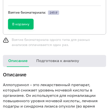
Взятие биоматериала:
245 ₽
В корзину
Взятие биоматериала одного типа для разных
анализов оплачивается один раз.
Описание
Подготовка к анализу
Н
Описание
и
в
Аллопуринол – это лекарственный препарат,
который снижает уровень мочевой кислоты в
организме. Он используется для нормализации
повышенного уровня мочевой кислоты, лечения
подагры и синдрома лизиса опухоли (во время