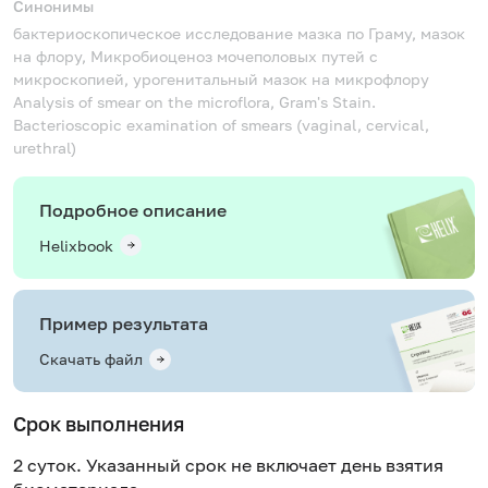
Синонимы
бактериоскопическое исследование мазка по Граму, мазок
на флору, Микробиоценоз мочеполовых путей с
микроскопией, урогенитальный мазок на микрофлору
Analysis of smear on the microflora, Gram's Stain.
Bacterioscopic examination of smears (vaginal, cervical,
urethral)
Подробное описание
Helixbook
Пример результата
Скачать файл
Срок выполнения
2 суток. Указанный срок не включает день взятия