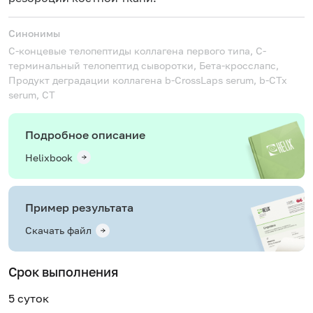
Синонимы
C-концевые телопептиды коллагена первого типа, C-
терминальный телопептид сыворотки, Бета-кросслапс,
Продукт деградации коллагена
b-CrossLaps serum, b-CTx
serum, CT
Подробное описание
Helixbook
Пример результата
Скачать файл
Срок выполнения
5 суток