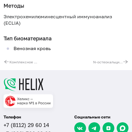
Методы
Электрохемилюминесцентный иммуноанализ
(ECLIA)
Тип биоматериала
Венозная кровь
Комплексное исследование функциональной активности фактора фон Виллебранда (WF:Co/AG и vWF:CBA/AG)
N-остеокальцин - маркер костного ремоделирования
Телефон
Социальные сети
+7 (8112) 29 60 14