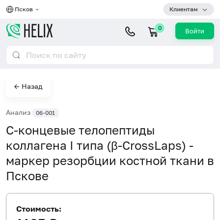
Псков
Клиентам
0
Войти
← Назад
Анализ
06-001
С-концевые телопептиды
коллагена I типа (β-CrossLaps) -
маркер резорбции костной ткани в
Пскове
Стоимость: