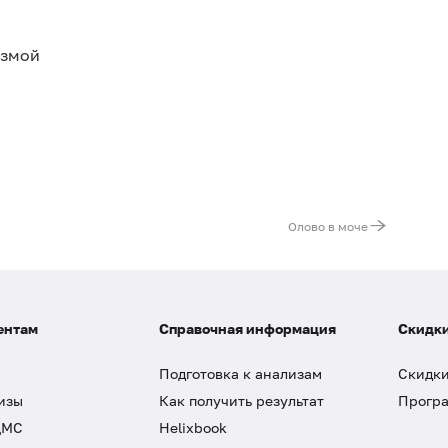
азмой
Олово в моче
ентам
Справочная информация
Скидки
Подготовка к анализам
Скидки
изы
Как получить результат
Програ
ДМС
Helixbook