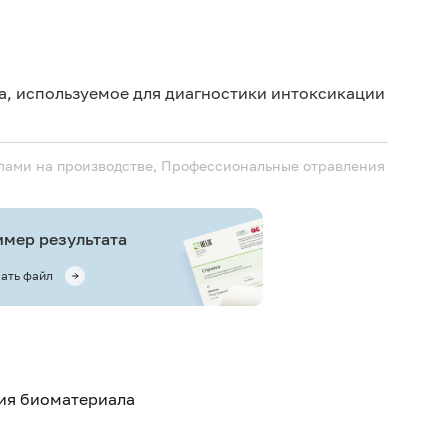
Дет
Не 
а, используемое для диагностики интоксикации
не
Не 
лами на производстве, Профессиональные отравления
мер результата
ать файл
тия биоматериала