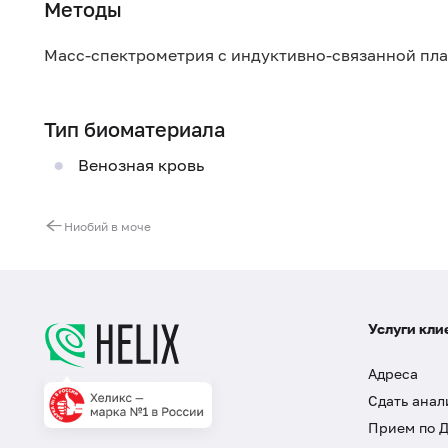
Методы
Масс-спектрометрия с индуктивно-связанной пл
Тип биоматериала
Венозная кровь
Ниобий в моче
Услуги кли
Адреса
Сдать анал
Прием по 