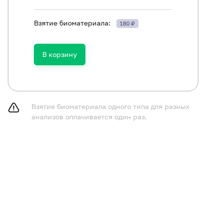
Взятие биоматериала:
180 ₽
ям в возрасте до 1 года не принимать пищу в течение 
принимать пищу в течение 2-3 часов до исследования,
газированную воду.
В корзину
курить в течение 30 минут до исследования.
Взятие биоматериала одного типа для разных
анализов оплачивается один раз.