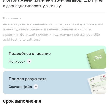
и оттока желчи из печени и желчевыводящих путей
в двенадцатиперстную кишку.
Синонимы
Анализ крови на желчные кислоты, анализы для проверки
поджелудочной железы и печени, желчные кислоты,
скрининг функций печени и поджелудочной железы
Bile
acid test, bile salt test
Подробное описание
Helixbook
Пример результата
Скачать файл
Срок выполнения