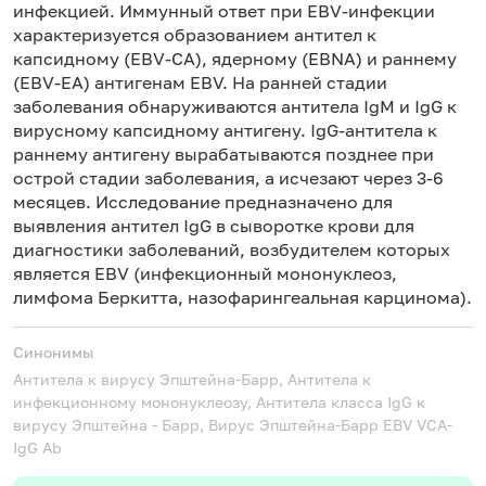
инфекцией. Иммунный ответ при EBV-инфекции
характеризуется образованием антител к
капсидному (EBV-CA), ядерному (EBNA) и раннему
(EBV-EA) антигенам EBV. На ранней стадии
заболевания обнаруживаются антитела IgM и IgG к
вирусному капсидному антигену. IgG-антитела к
раннему антигену вырабатываются позднее при
острой стадии заболевания, а исчезают через 3-6
месяцев. Исследование предназначено для
выявления антител IgG в сыворотке крови для
диагностики заболеваний, возбудителем которых
является EBV (инфекционный мононуклеоз,
лимфома Беркитта, назофарингеальная карцинома).
Синонимы
Антитела к вирусу Эпштейна-Барр, Антитела к
инфекционному мононуклеозу, Антитела класса IgG к
вирусу Эпштейна - Барр, Вирус Эпштейна-Барр
EBV VCA-
IgG Ab