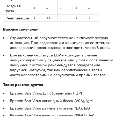
Поздняя
+
-
+
+
-
фаза
Реактивация
+
+/-
+
+
+
Важные замечания
Отрицательный результат теста не исключает острую
инфекцию. При подозрении и клинических симптомах
исследование рекомендовано повторить через 8 дней.
Для выяснения статуса EBV-инфекции в случае
иммуносупрессии у пациентов или у лиц с ослабленной
иммунной системой рекомендуется определение
вирусной нагрузки, так как серологические тесты
часто несопоставимы с результатами прямых тестов.
Также рекомендуется
Epstein Barr Virus, ДНК [реал-тайм ПЦР]
Epstein Barr Virus капсидный белок (VCA), IgM
Epstein Barr Virus ранние антигены (EA), IgG
Epstein Barr Virus ядерный антиген (EBNA), IgG