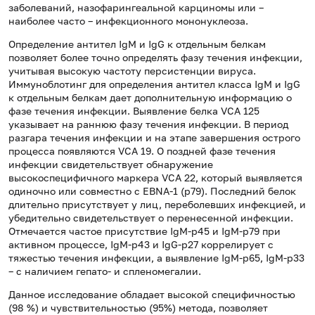
заболеваний, назофарингеальной карциномы или –
наиболее часто – инфекционного мононуклеоза.
Определение антител IgM и IgG к отдельным белкам
позволяет более точно определять фазу течения инфекции,
учитывая высокую частоту персистенции вируса.
Иммуноблотинг для определения антител класса IgM и IgG
к отдельным белкам дает дополнительную информацию о
фазе течения инфекции. Выявление белка VСА 125
указывает на раннюю фазу течения инфекции. В период
разгара течения инфекции и на этапе завершения острого
процесса появляются VСА 19. О поздней фазе течения
инфекции свидетельствует обнаружение
высокоспецифичного маркера VСА 22, который выявляется
одиночно или совместно с EBNA-1 (р79). Последний белок
длительно присутствует у лиц, переболевших инфекцией, и
убедительно свидетельствует о перенесенной инфекции.
Отмечается частое присутствие IgM-р45 и IgM-p79 при
активном процессе, IgM-p43 и IgG-p27 коррелирует с
тяжестью течения инфекции, а выявление IgM-p65, IgM-p33
– с наличием гепато- и спленомегалии.
Данное исследование обладает высокой специфичностью
(98 %) и чувствительностью (95%) метода, позволяет