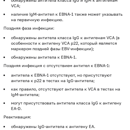
обнаружены антитела класса IgG и IgM к антигенам
VCA;
наличие IgM-антител к EBNA-1 также может указывать
на первичную инфекцию.
Поздняя фаза инфекции:
обнаружены антитела класса IgG к антигенам VCA (в
особенности к антигену VCA р22, который является
маркером поздней фазы EBV-инфекции);
обнаружены антитела к EBNA-1.
Поздняя инфекция с отсутствием антител к EBNA-1:
антитела к EBNA-1 отсутствуют, но присутствуют
антитела к р22 в тестах на IgG-антитела;
как правило, отсутствуют антитела к VCA в тестах на
IgM-антитела;
могут присутствовать антитела класса IgG к антигену
EA-D.
Реактивация:
обнаружены IgG-антитела к антигену ЕА.