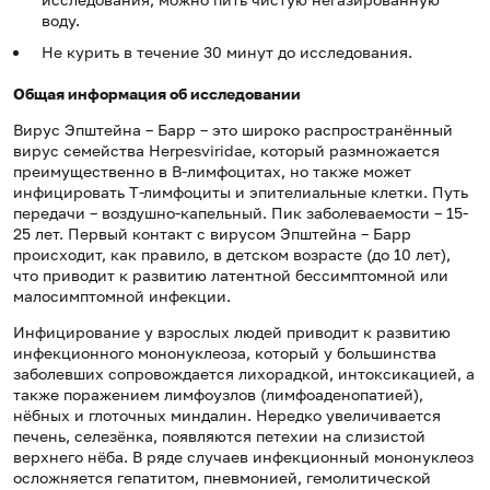
воду.
Не курить в течение 30 минут до исследования.
Общая информация об исследовании
Вирус Эпштейна – Барр – это широко распространённый
вирус семейства Herpesviridae, который размножается
преимущественно в B-лимфоцитах, но также может
инфицировать Т-лимфоциты и эпителиальные клетки. Путь
передачи – воздушно-капельный. Пик заболеваемости – 15-
25 лет. Первый контакт с вирусом Эпштейна – Барр
происходит, как правило, в детском возрасте (до 10 лет),
что приводит к развитию латентной бессимптомной или
малосимптомной инфекции.
Инфицирование у взрослых людей приводит к развитию
инфекционного мононуклеоза, который у большинства
заболевших сопровождается лихорадкой, интоксикацией, а
также поражением лимфоузлов (лимфоаденопатией),
нёбных и глоточных миндалин. Нередко увеличивается
печень, селезёнка, появляются петехии на слизистой
верхнего нёба. В ряде случаев инфекционный мононуклеоз
осложняется гепатитом, пневмонией, гемолитической