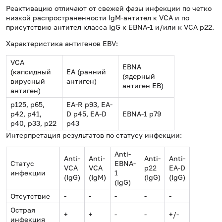
Реактивацию отличают от свежей фазы инфекции по четко
низкой распространенности IgM-антител к VCA и по
присутствию антител класса IgG к EBNA-1 и/или к VCA p22.
Характеристика антигенов EBV:
VCA
EBNA
(капсидный
EA (ранний
(ядерный
вирусный
антиген)
антиген ЕВ)
антиген)
p125, p65,
EA-R p93, EA-
p42, p41,
D p45, EA-D
EBNA-1 p79
p40, p33, p22
p43
Интерпретация результатов по статусу инфекции:
Anti-
Anti-
Anti-
Anti-
Anti-
Статус
EBNA-
VCA
VCA
p22
EA-D
инфекции
1
(IgG)
(IgM)
(IgG)
(IgG)
(IgG)
Отсутствие
-
-
-
-
-
Острая
+
+
-
-
+/-
инфекция