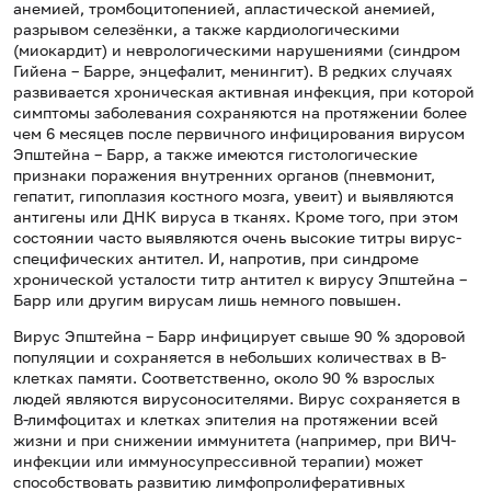
анемией, тромбоцитопенией, апластической анемией,
разрывом селезёнки, а также кардиологическими
(миокардит) и неврологическими нарушениями (синдром
Гийена – Барре, энцефалит, менингит). В редких случаях
развивается хроническая активная инфекция, при которой
симптомы заболевания сохраняются на протяжении более
чем 6 месяцев после первичного инфицирования вирусом
Эпштейна – Барр, а также имеются гистологические
признаки поражения внутренних органов (пневмонит,
гепатит, гипоплазия костного мозга, увеит) и выявляются
антигены или ДНК вируса в тканях. Кроме того, при этом
состоянии часто выявляются очень высокие титры вирус-
специфических антител. И, напротив, при синдроме
хронической усталости титр антител к вирусу Эпштейна –
Барр или другим вирусам лишь немного повышен.
Вирус Эпштейна – Барр инфицирует свыше 90 % здоровой
популяции и сохраняется в небольших количествах в В-
клетках памяти. Соответственно, около 90 % взрослых
людей являются вирусоносителями. Вирус сохраняется в
В-лимфоцитах и клетках эпителия на протяжении всей
жизни и при снижении иммунитета (например, при ВИЧ-
инфекции или иммуносупрессивной терапии) может
способствовать развитию лимфопролиферативных