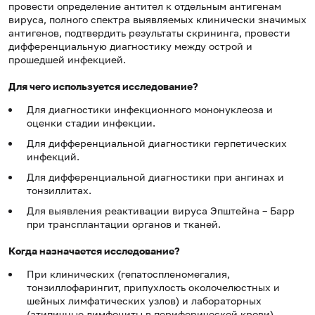
провести определение антител к отдельным антигенам
вируса, полного спектра выявляемых клинически значимых
антигенов, подтвердить результаты скрининга, провести
дифференциальную диагностику между острой и
прошедшей инфекцией.
Для чего используется исследование?
Для диагностики инфекционного мононуклеоза и
оценки стадии инфекции.
Для дифференциальной диагностики герпетических
инфекций.
Для дифференциальной диагностики при ангинах и
тонзиллитах.
Для выявления реактивации вируса Эпштейна – Барр
при трансплантации органов и тканей.
Когда назначается исследование?
При клинических (гепатоспленомегалия,
тонзиллофарингит, припухлость околочелюстных и
шейных лимфатических узлов) и лабораторных
(атипичные лимфоциты в периферической крови)