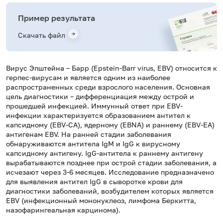
Пример результата
Скачать файл
Вирус Эпштейна – Барр (Epstein-Barr virus, EBV) относится к
герпес-вирусам и является одним из наиболее
распространенных среди взрослого населения. Основная
цель диагностики – дифференциация между острой и
прошедшей инфекцией. Иммунный ответ при EBV-
инфекции характеризуется образованием антител к
капсидному (EBV-CA), ядерному (EBNA) и раннему (EBV-EA)
антигенам EBV. На ранней стадии заболевания
обнаруживаются антитела IgM и IgG к вирусному
капсидному антигену. IgG-антитела к раннему антигену
вырабатываются позднее при острой стадии заболевания, а
исчезают через 3-6 месяцев. Исследование предназначено
для выявления антител IgG в сыворотке крови для
диагностики заболеваний, возбудителем которых является
EBV (инфекционный мононуклеоз, лимфома Беркитта,
назофарингеальная карцинома).