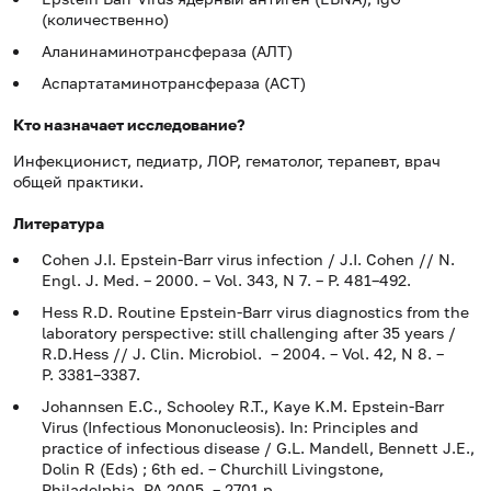
(количественно)
Аланинаминотрансфераза (АЛТ)
Аспартатаминотрансфераза (АСТ)
Кто назначает исследование?
Инфекционист, педиатр, ЛОР, гематолог, терапевт, врач
общей практики
.
Литература
Cohen J.I. Epstein-Barr virus infection / J.I. Cohen // N.
Engl. J. Med. – 2000. – Vol. 343, N 7. – P. 481–492.
Hess R.D. Routine Epstein-Barr virus diagnostics from the
laboratory perspective: still challenging after 35 years /
R.D.Hess // J. Clin. Microbiol. – 2004. – Vol. 42, N 8. –
P. 3381–3387.
Johannsen E.C., Schooley R.T., Kaye K.M. Epstein-Barr
Virus (Infectious Mononucleosis). In: Principles and
practice of infectious disease / G.L. Mandell, Bennett J.E.,
Dolin R (Eds) ; 6th ed. – Churchill Livingstone,
Philadelphia, PA 2005. – 2701 p.