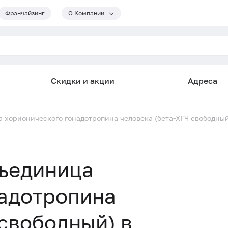
Франчайзинг
О Компании
Скидки и акции
Адреса
 хорионического гонадотропина человека (бета-ХГЧ свободный
бъединица
надотропина
 свободный) в