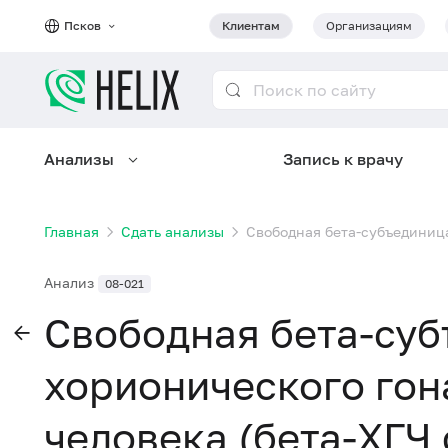
Псков
Клиентам
Организациям
Анализы
Запись к врачу
Главная
Сдать анализы
Свободная бета-субъединица
Анализ
08-021
Свободная бета-су
хорионического го
человека (бета-ХГЧ