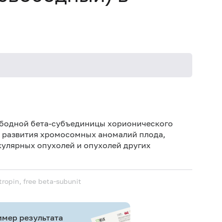
Не кури
ободной бета-субъединицы хорионического
а развития хромосомных аномалий плода,
кулярных опухолей и опухолей других
opin, free beta-subunit
мер результата