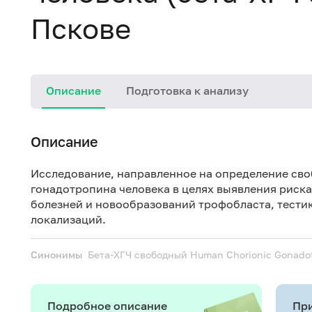
Пскове
Описание
Подготовка к анализу
Описание
Исследование, направленное на определение св
гонадотропина человека в целях выявления риск
болезней и новообразований трофобласта, тести
локализаций.
Синонимы
Бета-ХГЧ свободный
Human Chorionic Gonadotr
Подробное описание
При