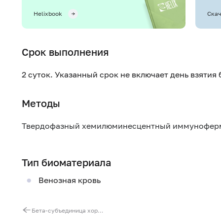
Helixbook
Скач
Срок выполнения
2 суток. Указанный срок не включает день взятия
Методы
Твердофазный хемилюминесцентный иммуноферме
Тип биоматериала
Венозная кровь
Бета-субъединица хорионического гонадотропина человека (бета-ХГЧ)