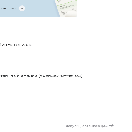
ать файл
 биоматериала
нтный анализ («сэндвич»-метод)
Глобулин, связывающий половые гормоны (ГСПГ)