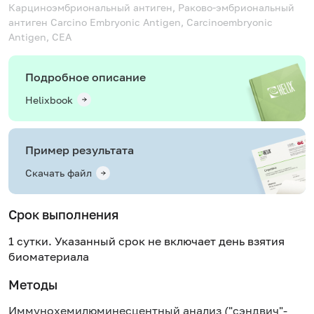
Карциноэмбриональный антиген, Раково-эмбриональный
антиген
Carcino Embryonic Antigen, Carcinoembryonic
Antigen, CEA
Подробное описание
Helixbook
Пример результата
Скачать файл
Срок выполнения
1 сутки. Указанный срок не включает день взятия
биоматериала
Методы
Иммунохемилюминесцентный анализ ("сэндвич"-