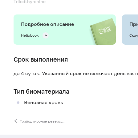
Triiodthyronine
Подробное описание
При
Helixbook
Скач
Срок выполнения
до 4 суток. Указанный срок не включает день взя
Тип биоматериала
Венозная кровь
Трийодтиронин реверсивный (Т3 реверсивный), ВЭЖХ