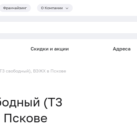
Франчайзинг
О Компании
Скидки и акции
Адреса
Т3 свободный), ВЭЖХ в Пскове
бодный (Т3
 Пскове