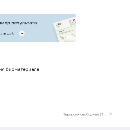
мер результата
ать файл
тия биоматериала
Тироксин свободный (Т4 свободный), ВЭЖХ