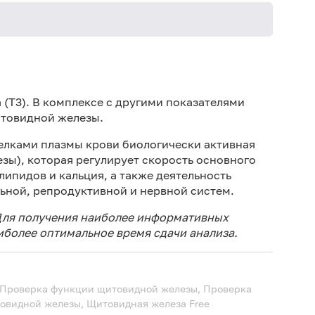
Дет
Не 
(Т3). В комплексе с другими показателями
не
итовидной железы.
Ис
белками плазмы крови биологически активная
48 
зы), которая регулирует скорость основного
Ис
 липидов и кальция, а также деятельность
ис
ьной, репродуктивной и нервной систем.
Не 
 Для получения наиболее информативных
аиболее оптимальное время сдачи анализа.
 Проверка функции щитовидной железы, Проверка
товидной железы, Щитовидная железа
Free