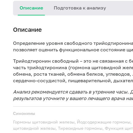
Описание
Подготовка к анализу
Описание
Определение уровня свободного трийодтиронина 
позволяет оценить функциональное состояние щ
Трийодтиронин свободный – это не связанная с 
часть трийодтиронина (гормона щитовидной желе
обмена, роста тканей, обмена белков, углеводов,
сердечно-сосудистой, пищеварительной, дыхател
Анализ рекомендуется сдавать в утренние часы.
результатов уточните у вашего лечащего врача н
Синонимы
Гормоны щитовидной железы, Йодсодержащие гормоны,
щитовидной железы, Тиреоидные гормоны, Функция щи