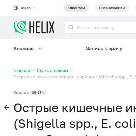
Псков
Клиентам
Организациям
Анализы
Запись к врачу
Главная
Сдать анализы
Острые кишечные инфекции, скрининг (Shigella spp., E. coli
Анализ
09-134
Острые кишечные и
(Shigella spp., E. co