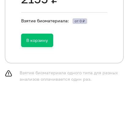
Взятие биоматериала:
от 0 ₽
В корзину
Взятие биоматериала одного типа для разных
анализов оплачивается один раз.
следование рекомендуется проводить до начала приема
тибактериальных химиотерапевтических препаратов.
лючить прием слабительных препаратов, введение рект
о согласованию с врачом) прием медикаментов, влияющ
лладонна, пилокарпин и др.), и препаратов, влияющих н
нокислый барий), в течение 72 часов до сбора кала.