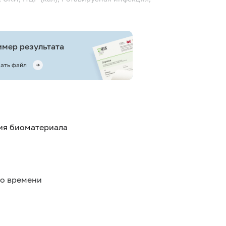
мер результата
ать файл
тия биоматериала
го времени