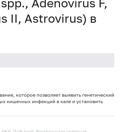
spp., Adenovirus F,
 II, Astrovirus) в
Ис
ан
ание, которое позволяет выявить генетический
Иск
ых кишечных инфекций в кале и установить
(п
(бе
сер
 ОКИ, ПЦР (кал), Ротавирусная инфекция,