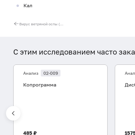
Кал
Вирус ветряной оспы (Varicella Zoster Virus), ДНК [реал-тайм ПЦР]
С этим исследованием часто зак
Анализ
02-009
Анал
Копрограмма
Дис
485 ₽
157