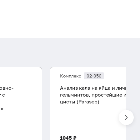
Комплекс
02-056
ловно-
Анализ кала на яйца и личинки
 с
гельминтов, простейшие и их
цисты (Parasep)
 к
1045 ₽