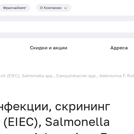
Франчайзинг
О Компании
Скидки и акции
Адреса
 (EIEC), Salmonella spp., Campylobacter spp., Adenovirus F, Rotav
нфекции, скрининг
li (EIEC), Salmonella