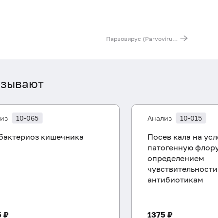
Парвовирус (Parvovirus B19), ДНК [реал-тайм ПЦР]
азывают
из
10-065
Анализ
10-015
бактериоз кишечника
Посев кала на ус
патогенную флору
определением
чувствительности
антибиотикам
5 ₽
1375 ₽