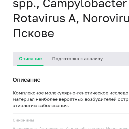
spp., Campylobacter 
Rotavirus A, Norovirus
Пскове
Описание
Подготовка к анализу
Описание
Комплексное молекулярно-генетическое исследов
материал наиболее вероятных возбудителей остр
этиологию заболевания.
Синонимы
Аденовирус, Астровирус, Кампилобактериоз, Норовирус,