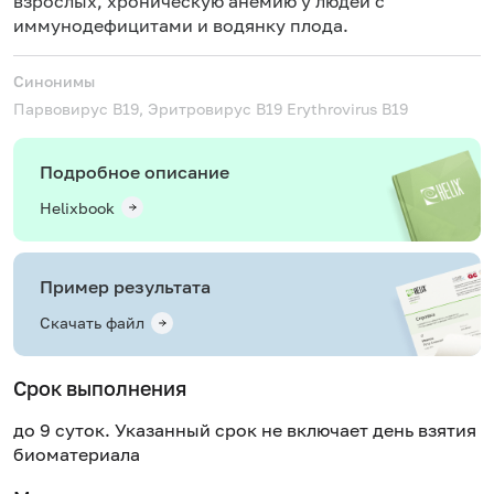
взрослых, хроническую
анемию
у людей с
иммунодефицитами и водянку плода.
Синонимы
Парвовирус B19, Эритровирус B19
Erythrovirus B19
Подробное описание
Helixbook
Пример результата
Скачать файл
Срок выполнения
до 9 суток. Указанный срок не включает день взятия
биоматериала