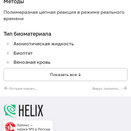
Методы
Полимеразная цепная реакция в режиме реального
времени
Тип биоматериала
Амниотическая жидкость
Биоптат
Венозная кровь
Показать все ↓
Острые кишечные инфекции, скрининг (Shigella spp., E. coli (EIEC), Salmonella spp., Campylobacter spp., Adenovirus F, Rotavirus A, Norovirus II, Astrovirus)
Вирус папилломы человека (Human Papillomavirus) низкого (6, 11, 44) и высокого (16, 18, 26, 31, 33, 35, 39, 45, 51, 52, 53, 56, 58, 59, 66, 68, 73, 82) канцерогенного риска, ДНК (выявление, генотипирование и количественное определение) [реал-тайм ПЦР]