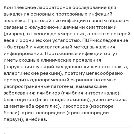
с
Комплексное лабораторное обследование для
в
выявления основных протозойных инфекций
(
человека. Протозойные инфекции главным образом
в
связаны с желудочно-кишечными симптомами
с
(диарея), от легких до умеренных, а также с потерей
к
веса и хронической усталостью. ПЦР-исследование
– быстрый и чувствительный метод выявления
инфицирования. Протозойные инфекции могут
иметь сходные клинические проявления
(нарушения функций желудочно-кишечного тракта,
аллергические реакции), поэтому целесообразно
проводить одновременный скрининг на самые
распространенные патогены, вызывающие
заболевания: лямблиоз (лямблия интестиналис),
бластоцитоз (бластоциды хоминис), диэнтамебиаз
(диентамеба фрагилис), изоспороз (изоспора
белли), криптоспоридиоз (криптоспоридии
парвум), амебиаз.