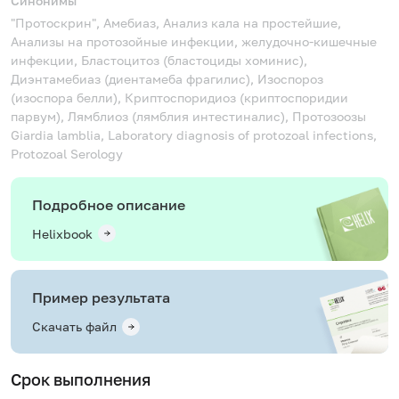
Синонимы
"Протоскрин", Амебиаз, Анализ кала на простейшие,
Анализы на протозойные инфекции, желудочно-кишечные
инфекции, Бластоцитоз (бластоциды хоминис),
Диэнтамебиаз (диентамеба фрагилис), Изоспороз
(изоспора белли), Криптоспоридиоз (криптоспоридии
парвум), Лямблиоз (лямблия интестиналис), Протозоозы
Giardia lamblia, Laboratory diagnosis of protozoal infections,
Protozoal Serology
Подробное описание
Helixbook
Пример результата
Скачать файл
Срок выполнения