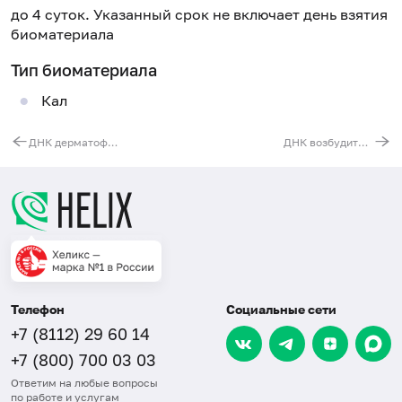
до 4 суток. Указанный срок не включает день взятия
биоматериала
Тип биоматериала
Кал
ДНК дерматофитов (Trichophyton, Epidermophyton, Microsporum)
ДНК возбудителей гельминтозов (Ascaris lumbricoides, Enterobius vermicularis, Opisthorchis felineus, Taenia solium, Diphyllobothrium latum), реал-тайм ПЦР
Телефон
Социальные сети
+7 (8112) 29 60 14
+7 (800) 700 03 03
Ответим на любые вопросы
по работе и услугам