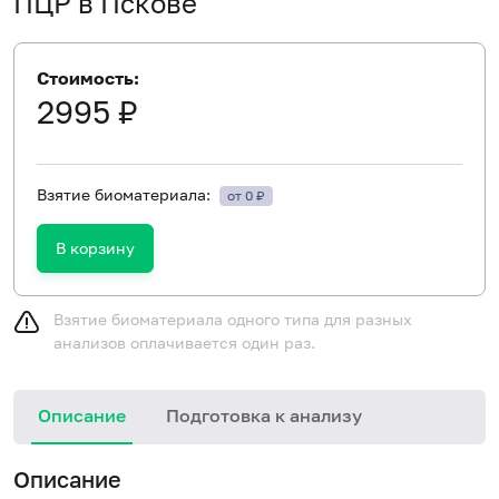
ПЦР в Пскове
Стоимость:
2995 ₽
Взятие биоматериала:
от 0 ₽
В корзину
Взятие биоматериала одного типа для разных
анализов оплачивается один раз.
Описание
Подготовка к анализу
И
Описание
в