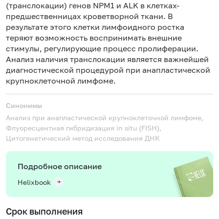
(транслокации) генов NPM1 и ALK в клетках-
предшественницах кроветворной ткани. В
результате этого клетки лимфоидного ростка
теряют возможность воспринимать внешние
стимулы, регулирующие процесс пролиферации.
Анализ наличия транслокации является важнейшей
диагностической процедурой при анапластической
крупноклеточной лимфоме.
Синонимы
Анализ при анапластической крупноклеточной лимфоме,
Флуоресцентная гибридизация in situ (FISH),
Цитогенетический метод исследования ДНК
Подробное описание
Helixbook
Срок выполнения