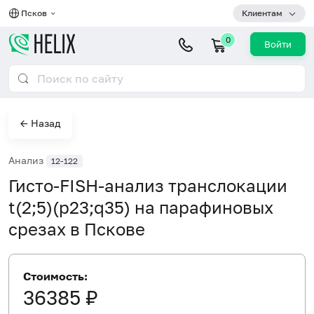
Псков
Клиентам
0
Войти
← Назад
Анализ
12-122
Гисто-FISH-анализ транслокации
t(2;5)(p23;q35) на парафиновых
срезах в Пскове
Стоимость:
36385 ₽