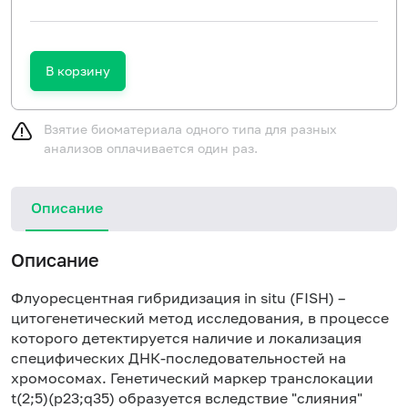
В корзину
Взятие биоматериала одного типа для разных
анализов оплачивается один раз.
Описание
Описание
Флуоресцентная гибридизация in situ (FISH) –
цитогенетический метод исследования, в процессе
которого детектируется наличие и локализация
специфических ДНК-последовательностей на
хромосомах. Генетический маркер транслокации
t(2;5)(p23;q35) образуется вследствие "слияния"