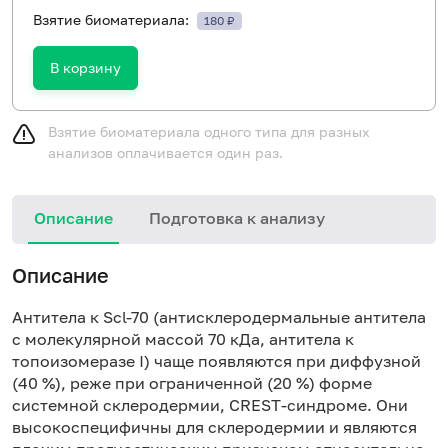
Взятие биоматериала:
180 ₽
В корзину
Взятие биоматериала одного типа для разных
анализов оплачивается один раз.
Описание
Подготовка к анализу
Н
Описание
Антитела к Scl-70 (антисклеродермальные антитела
с молекулярной массой 70 кДа, антитела к
топоизомеразе I) чаще появляются при диффузной
(40 %), реже при ограниченной (20 %) форме
системной склеродермии, CREST-синдроме. Они
высокоспецифичны для склеродермии и являются