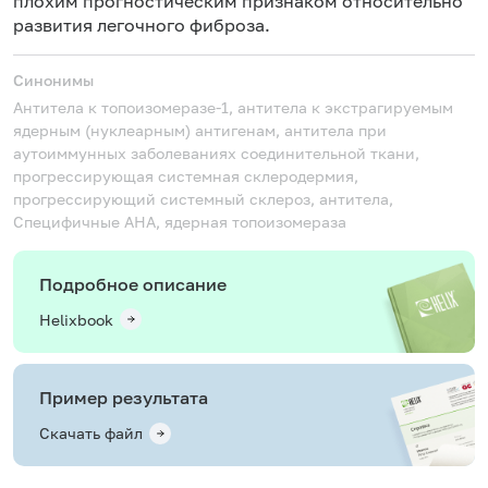
плохим прогностическим признаком относительно
развития легочного фиброза.
Синонимы
Антитела к топоизомеразе-1, антитела к экстрагируемым
ядерным (нуклеарным) антигенам, антитела при
аутоиммунных заболеваниях соединительной ткани,
прогрессирующая системная склеродермия,
прогрессирующий системный склероз, антитела,
Специфичные АНА, ядерная топоизомераза
Подробное описание
Helixbook
Пример результата
Скачать файл