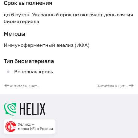
Срок выполнения
до 6 суток. Указанный срок не включает день взятия
биоматериала
Методы
Иммуноферментный анализ (ИФА)
Тип биоматериала
Венозная кровь
Антитела к цитоплазматическому антигену SS-B(La) (Анти-La/SS-B)
Антитела к цитоплазматическому антигену Jo (Анти-Jo)