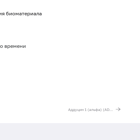
тия биоматериала
го времени
Аддуцин 1 (альфа) (ADD1). Выявление мутации G1378T (Gly460Trp)