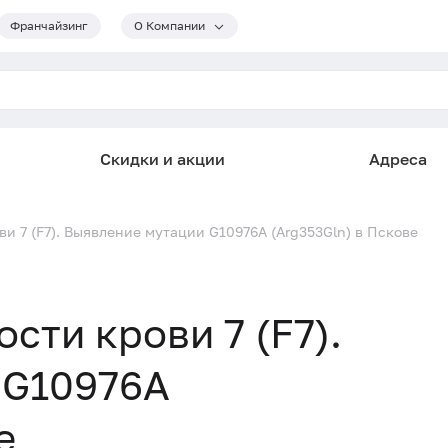
Франчайзинг
О Компании
Скидки и акции
Адреса
и 7 (F7). Выявление мутации G10976A (Arg353Gln) в Пскове
сти крови 7 (F7).
 G10976A
е