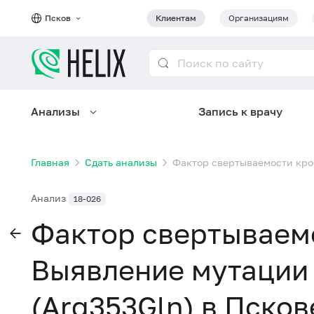
Псков
Клиентам
Организациям
Анализы
Запись к врачу
Главная
Сдать анализы
Фактор свертываемости кров
Анализ
18-026
Фактор свертываемо
Выявление мутации
(Arg353Gln) в Псков