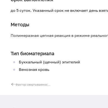
до 5 суток. Указанный срок не включает день взя
Методы
Полимеразная цепная реакция в режиме реально
Тип биоматериала
Буккальный (щечный) эпителий
Венозная кровь
Фактор свертываемости крови 13, субъединица A1 (F13A1). Выявление мутации G103T (Val34Leu)