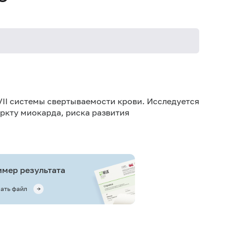
VII системы свертываемости крови. Исследуется
ркту миокарда, риска развития
мер результата
ать файл