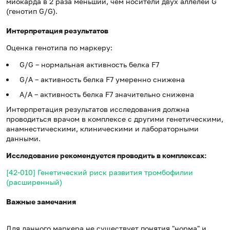
миокарда в 2 раза меньший, чем носители двух аллелей G
(генотип G/G).
Интерпретация результатов
Оценка генотипа по маркеру:
G/G – нормальная активность белка F7
G/A – активность белка F7 умеренно снижена
A/A – активность белка F7 значительно снижена
Интерпретация результатов исследования должна
проводиться врачом в комплексе с другими генетическими,
анамнестическими, клиническими и лабораторными
данными.
Исследование рекомендуется проводить в комплексах:
[42-010] Генетический риск развития тромбофилии
(расширенный)
Важные замечания
Для данного маркера не существует понятия "норма" и