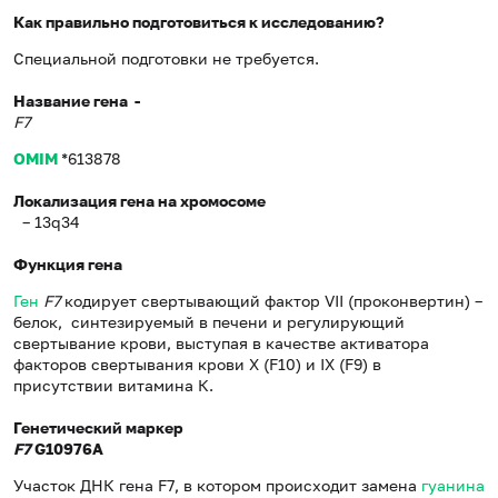
Как правильно подготовиться к исследованию?
Специальной подготовки не требуется.
Название гена -
F7
OMIM
*613878
Локализация гена на хромосоме
– 13q34
Функция гена
Ген
F7
кодирует свертывающий фактор VII (проконвертин) –
белок, синтезируемый в печени и регулирующий
свертывание крови, выступая в качестве активатора
факторов свертывания крови Х (F10) и IX (F9) в
присутствии витамина К.
Генетический маркер
F7
G10976A
Участок ДНК гена F7, в котором происходит замена
гуанина