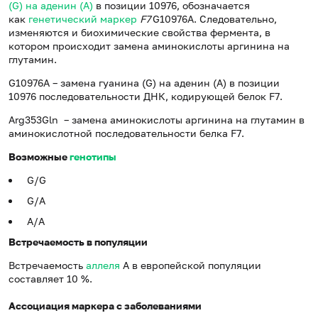
(G) на аденин (А)
в позиции 10976, обозначается
как
генетический маркер
F7
G10976A. Следовательно,
изменяются и биохимические свойства фермента, в
котором происходит замена аминокислоты аргинина на
глутамин.
G10976A – замена гуанина (G) на аденин (А) в позиции
10976 последовательности ДНК, кодирующей белок F7.
Arg353Gln – замена аминокислоты аргинина на глутамин в
аминокислотной последовательности белка F7.
Возможные
генотипы
G/G
G/A
А/А
Встречаемость в популяции
Встречаемость
аллеля
А в европейской популяции
составляет 10 %.
Ассоциация маркера с заболеваниями