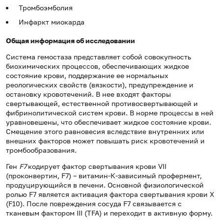
Тромбоэмболия
Инфаркт миокарда
Общая информация об исследовании
Система гемостаза представляет собой совокупность
биохимических процессов, обеспечивающих жидкое
состояние крови, поддержание ее нормальных
реологических свойств (вязкости), предупреждение и
остановку кровотечений. В нее входят факторы
свертывающей, естественной противосвертывающей и
фибринолитической систем крови. В норме процессы в ней
уравновешены, что обеспечивает жидкое состояние крови.
Смещение этого равновесия вследствие внутренних или
внешних факторов может повышать риск кровотечений и
тромбообразования.
Ген
F7
кодирует фактор свертывания крови VII
(проконвертин, F7) – витамин-К-зависимый профермент,
продуцирующийся в печени. Основной физиологической
ролью F7 является активация фактора свертывания крови Х
(F10). После повреждения сосуда F7 связывается с
тканевым фактором III (TFA) и переходит в активную форму.