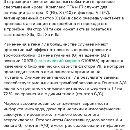
Эта реакция является основным событием в процессе
свертывания крови. Комплекс TFA и F7 служит для
активации фактора IX (F9), X (F10) и фактора VII (F7).
Активированный фактор Х (Xа) в свою очередь участвует в
процессах активации протромбина и переходе его
в тромбин. Фактор VII также может активироваться и
факторами XIIa, IXa, Ха и IIa.
Изменения в гене
F7
в большинстве случаев имеют
протективный эффект относительно риска развития
тромбоэмболии. Замена гуанина (G) на аденин (А) в
позиции 10976 (
генетический маркер
G10976A) приводит к
изменению биохимических свойств фактора VII, в котором
происходит замена аминокислоты аргинина на
глутамин. Снижение активности F7 в результате замены
способствует уменьшению тромбообразования. Генотип А/А
является причиной снижения активности фермента F7 на
72 %, по сравнению с диким типом (генотип G/G).
Маркер ассоциирован со снижением вероятности
инфаркта миокарда, даже при наличии ангиографически
задокументированного, тяжелого коронарного
атеросклероза. Гетерозиготы (носители одного аллеля А и
одного G, генотип A/G) имеют риск заболевания инфарктом