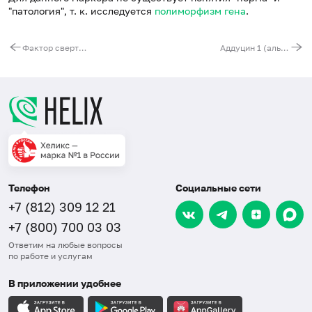
"патология", т. к. исследуется
полиморфизм гена
.
Фактор свертываемости крови 13, субъединица A1 (F13A1). Выявление мутации G103T (Val34Leu)
Аддуцин 1 (альфа) (ADD1). Выявление мутации G1378T (Gly460Trp)
Телефон
Социальные сети
+7 (812) 309 12 21
+7 (800) 700 03 03
Ответим на любые вопросы
по работе и услугам
В приложении удобнее