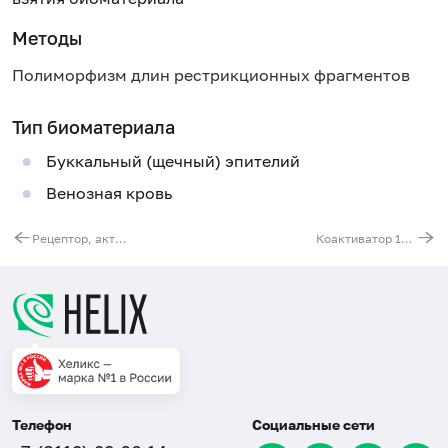
Методы
Полиморфизм длин рестрикционных фрагментов
Тип биоматериала
Буккальный (щечный) эпителий
Венозная кровь
Рецептор, активируемый пролифераторами пероксисом, дельта (PPARD). Выявление мутации A(-101-842)G
Коактиватор 1-альфа-рецептора, активируемого пролифераторами пероксисом, гамма (PPARGC1A). Выявление мутации G1444A (Gly482Ser)
Телефон
Социальные сети