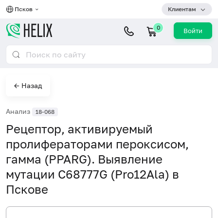
Псков
Клиентам
0
Войти
← Назад
Анализ
18-068
Рецептор, активируемый
пролифераторами пероксисом,
гамма (PPARG). Выявление
мутации C68777G (Pro12Ala) в
Пскове