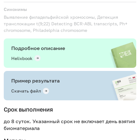
Синонимы
Выявление филадельфийской хромосомы, Детекция
транслокации t(9;22)
Detecting BCR-ABL transcripts, Ph+
chromosome, Philadelphia chromosome
Подробное описание
Helixbook
Пример результата
Скачать файл
Срок выполнения
до 8 суток. Указанный срок не включает день взятия
биоматериала