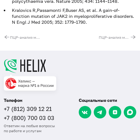
polycythaemia vera. Nature 2005; 434: 1144–1148.
Kralovics R,Passamonti F,Buser AS, et al. A gain‐of‐
function mutation of JAK2 in myeloproliferative disorders.
N Engl J Med 2005; 352: 1779–1790.
ПЦР-анализ мутаций в 12-м экзоне JAK2-гена
ПЦР-анализ мутаций в гене ASXL1
Телефон
Социальные сети
+7 (812) 309 12 21
+7 (800) 700 03 03
Ответим на любые вопросы
по работе и услугам