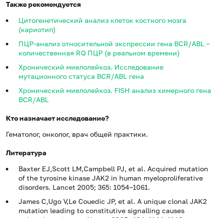
Также рекомендуется
Цитогенетический анализ клеток костного мозга
(кариотип)
ПЦР-анализ относительной экспрессии гена BCR/ABL –
количественная RQ ПЦР (в реальном времени)
Хронический миелолейкоз. Исследование
мутационного статуса BCR/ABL гена
Хронический миелолейкоз. FISH анализ химерного гена
BCR/ABL
Кто назначает исследование?
Гематолог, онколог, врач общей практики.
Литература
Baxter EJ,Scott LM,Campbell PJ, et al. Acquired mutation
of the tyrosine kinase JAK2 in human myeloproliferative
disorders. Lancet 2005; 365: 1054–1061.
James C,Ugo V,Le Couedic JP, et al. A unique clonal JAK2
mutation leading to constitutive signalling causes