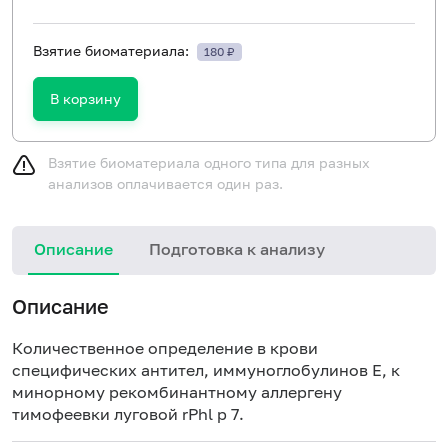
Взятие биоматериала:
180 ₽
В корзину
Взятие биоматериала одного типа для разных
анализов оплачивается один раз.
Описание
Подготовка к анализу
Н
Описание
Количественное определение в крови
специфических антител, иммуноглобулинов E, к
минорному рекомбинантному аллергену
тимофеевки луговой rPhl p 7.