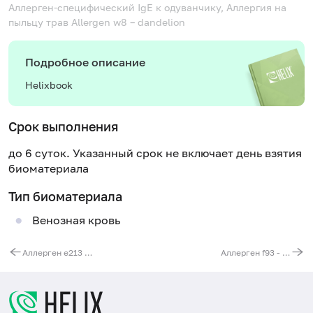
Аллерген-специфический IgE к одуванчику, Аллергия на
пыльцу трав
Allergen w8 – dandelion
Подробное описание
Helixbook
Срок выполнения
до 6 суток. Указанный срок не включает день взятия
биоматериала
Тип биоматериала
Венозная кровь
Аллерген e213 - перо попугая жако, IgE, ИФА
Аллерген f93 - какао, IgE, ИФА