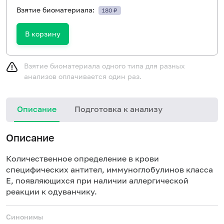
Взятие биоматериала:
180 ₽
В корзину
Взятие биоматериала одного типа для разных
анализов оплачивается один раз.
Описание
Подготовка к анализу
Н
Описание
Количественное определение в крови
специфических антител, иммуноглобулинов класса
E, появляющихся при наличии аллергической
реакции к одуванчику.
Синонимы