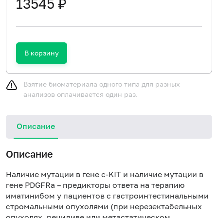
13545 ₽
В корзину
Взятие биоматериала одного типа для разных
анализов оплачивается один раз.
Описание
Описание
Наличие мутации в гене c-KIT и наличие мутации в
гене PDGFRa – предикторы ответа на терапию
иматинибом у пациентов с гастроинтестинальными
стромальными опухолями (при нерезектабельных
опухолях, рецидиве или метастатическом