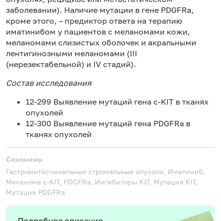
заболевании). Наличие мутации в гене PDGFRa,
кроме этого, – предиктор ответа на терапию
иматинибом у пациентов с меланомами кожи,
меланомами слизистых оболочек и акральными
лентигинозными меланомами (III
(нерезектабельной) и IV стадий).
Состав исследования
12-299 Выявление мутаций гена c-KIT в тканях
опухолей
12-300 Выявление мутаций гена PDGFRa в
тканях опухолей
Синонимы
Гастроинтестинальные стромальные опухоли, Иматиниб,
Меланома
c-KIT, PDGFRa, Ингибиторы KIT, Мутация KIT,
Мутация PDGFRa
Подробное описание