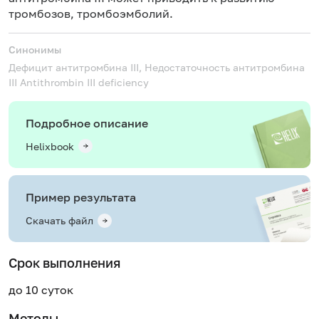
тромбозов, тромбоэмболий.
Синонимы
Дефицит антитромбина III, Недостаточность антитромбина
III
Antithrombin III deficiency
Подробное описание
Helixbook
Пример результата
Скачать файл
Срок выполнения
до 10 суток
Методы