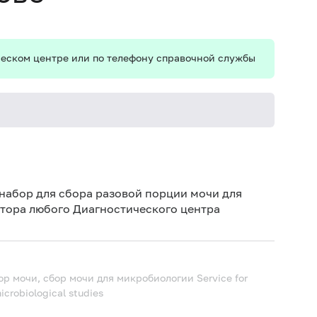
ическом центре или по телефону справочной службы
набор для сбора разовой порции мочи для
тора любого Диагностического центра
бор мочи, сбор мочи для микробиологии
Service for
microbiological studies