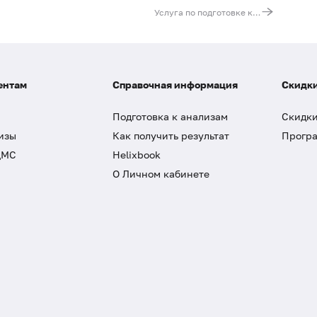
Услуга по подготовке к сбору биологического материала на микробиологические исследования (контейнер с питательной средой)
ентам
Справочная информация
Скидки
Подготовка к анализам
Скидки
изы
Как получить результат
Програ
ДМС
Helixbook
О Личном кабинете