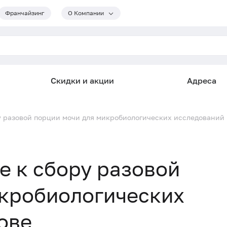
Франчайзинг
О Компании
Скидки и акции
Адреса
ру разовой порции мочи для микробиологических исследований
е к сбору разовой
икробиологических
ове