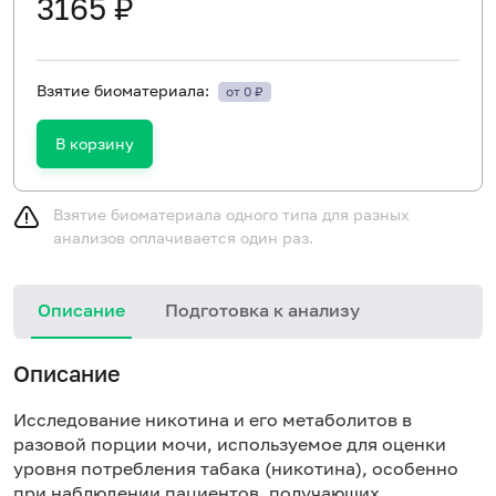
3165 ₽
Взятие биоматериала:
от 0 ₽
В корзину
Взятие биоматериала одного типа для разных
анализов оплачивается один раз.
Описание
Подготовка к анализу
С
Описание
Исследование никотина и его метаболитов в
разовой порции мочи, используемое для оценки
уровня потребления табака (никотина), особенно
при наблюдении пациентов, получающих