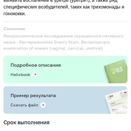
выявить воспаление в уретре (уретрит), а также ряд
специфических возбудителей, таких как трихомонады и
гонококки.
Синонимы
Микроскопическое исследование окрашенного нативного
мазка - бактериоскопия
Gram's Stain. Bacterioscopic
examination of smears (vaginal, cervical, urethral)
Подробное описание
Helixbook
Пример результата
Скачать файл
Срок выполнения