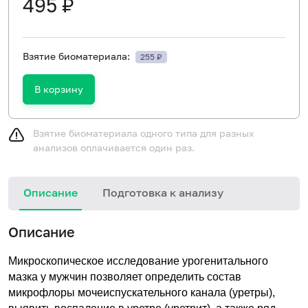
495 ₽
Взятие биоматериала:
255 ₽
В корзину
Взятие биоматериала одного типа для разных
анализов оплачивается один раз.
Описание
Подготовка к анализу
М
Описание
у
Микроскопическое исследование урогенитального
мазка у мужчин позволяет определить состав
микрофлоры мочеиспускательного канала (уретры),