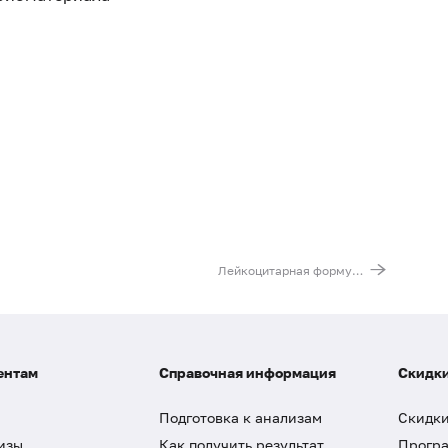
Лейкоцитарная формула (с микроскопией мазка крови при выявлении патологических изменений)
ентам
Справочная информация
Скидки
Подготовка к анализам
Скидки
изы
Как получить результат
Програ