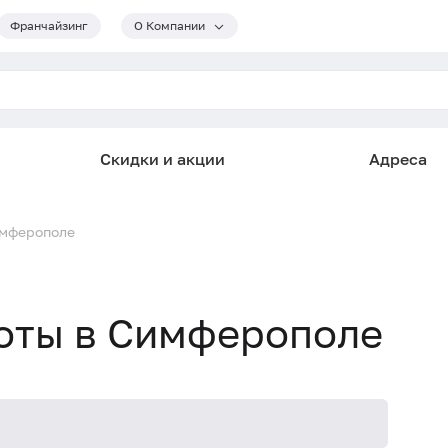
Франчайзинг
О Компании
Скидки и акции
Адреса
имферополе
оты в Симферополе