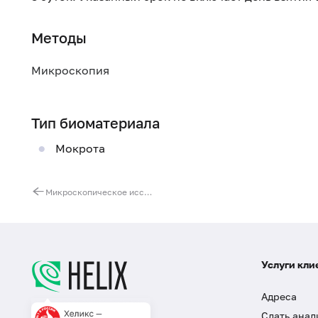
Методы
Микроскопия
Тип биоматериала
Мокрота
Микроскопическое исследование отделяемого мочеполовых органов мужчин (микрофлора)
Услуги кли
Адреса
Сдать анал