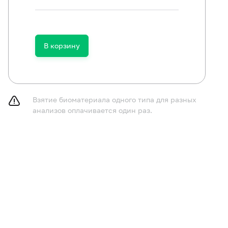
комендуется употребить большой объем жидкости (чист
ов до сбора мокроты.
В корзину
принимать пищу в течение 1-2 часа до исследования.
ор биоматериала рекомендуется проводить утром. Для
бирать свободно отделяемую мокроту, полученную в пр
тейнер не должны попадать слюна и отделяемое носогл
Взятие биоматериала одного типа для разных
кажению результатов.
анализов оплачивается один раз.