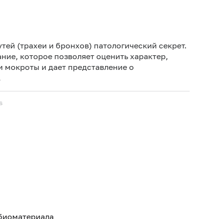
Ре
час
тей (трахеи и бронхов) патологический секрет.
Не 
ние, которое позволяет оценить характер,
 мокроты и дает представление о
Сб
.
со
кон
ис
s
 биоматериала