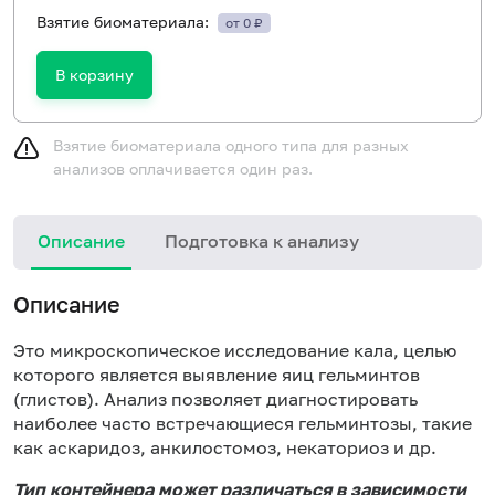
Взятие биоматериала:
от 0 ₽
В корзину
Взятие биоматериала одного типа для разных
анализов оплачивается один раз.
Описание
Подготовка к анализу
И
Описание
в
с
Это микроскопическое исследование кала, целью
в
которого является выявление яиц гельминтов
(
(глистов). Анализ позволяет диагностировать
в
наиболее часто встречающиеся гельминтозы, такие
с
как аскаридоз, анкилостомоз, некаториоз и др.
к
Тип контейнера может различаться в зависимости