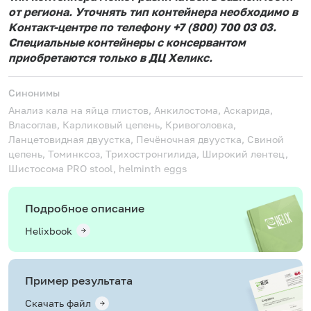
от региона. Уточнять тип контейнера необходимо в
Контакт-центре по телефону +7 (800) 700 03 03.
Специальные контейнеры с консервантом
приобретаются только в ДЦ Хеликс.
Синонимы
Анализ кала на яйца глистов, Анкилостома, Аскарида,
Власоглав, Карликовый цепень, Кривоголовка,
Ланцетовидная двуустка, Печёночная двуустка, Свиной
цепень, Томинксоз, Трихостронгилида, Широкий лентец,
Шистосома
PRO stool, helminth eggs
Подробное описание
Helixbook
Пример результата
Скачать файл