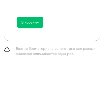
В корзину
мочить место взятия соскоба в течение 24 часов до пр
мазать кремом место взятия соскоба в течение 24 часо
Взятие биоматериала одного типа для разных
анализов оплачивается один раз.