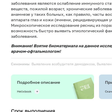
заболевания являются ослабление иммунного ста
веществ, пожилой возраст, хронические заболева
анамнезе у таких больных, как правило, часты в
аппарата глаз и кожи (ячмени, рецидивирующая у
Микроскопическое исследование ресниц из пораж
возможность быстро выявить этиологический факт
заболевания.
Внимание! Взятие биоматериала на данное иссл
врачом-офтальмологом!
Синонимы
Выявление возбудителя демодекоза, Выявле
Подробное описание
При
Helixbook
Скач
Срок выполнения