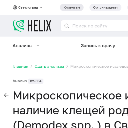
Светлоград
Клиентам
Организациям
Анализы
Запись к врачу
Главная
Сдать анализы
Микроскопическое исследова
Анализ
02-034
Микроскопическое 
наличие клещей ро
(Demodex spp. ) в С