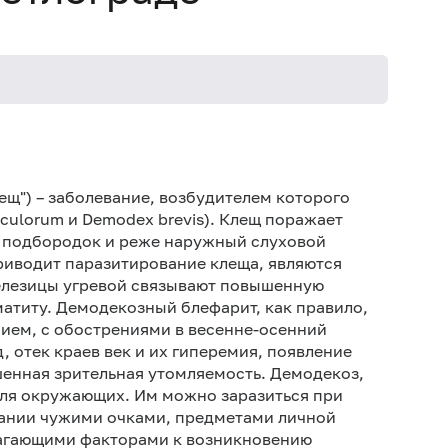
Не 
Не 
ещ") – заболевание, возбудителем которого
iculorum и Demodex brevis). Клещ поражает
и, подбородок и реже наружный слуховой
риводит паразитирование клеща, являются
елезицы угревой связывают повышенную
атиту. Демодекозный блефарит, как правило,
ием, с обострениями в весенне-осенний
 отек краев век и их гиперемия, появление
енная зрительная утомляемость. Демодекоз,
 для окружающих. Им можно заразиться при
вании чужими очками, предметами личной
агающими факторами к возникновению