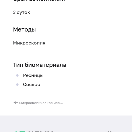
3 суток
Методы
Микроскопия
Тип биоматериала
Ресницы
Соскоб
Микроскопическое исследование мазка со слизистой оболочки носа