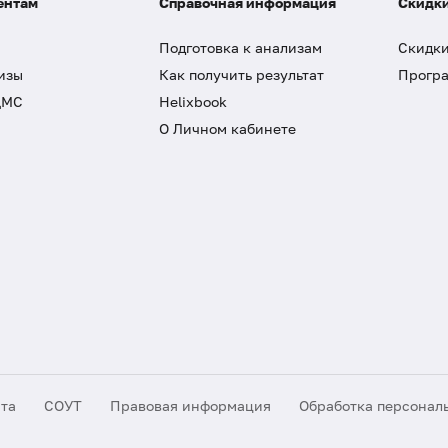
ентам
Справочная информация
Скидки
Подготовка к анализам
Скидки
изы
Как получить результат
Програ
ДМС
Helixbook
О Личном кабинете
йта
СОУТ
Правовая информация
Обработка персонал