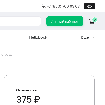
+7 (800) 700 03 03
0
Личный кабинет
Helixbook
Еще
лограде
Стоимость:
375 ₽