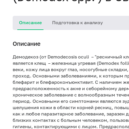
Описание
Подготовка к анализу
Описание
Демодекоз (от Demodecosis oculi – "ресничный кл
является клещ – железница угревая (Demodex foll
веки, кожу лица вокруг глаз, носогубные складк
проход. Основными заболеваниями, к которым п
блефарит и блефароконъюнктивит. С наличием ж
предрасположенность к акне и себорейному дерм
хроническое заболевание с волнообразным течен
период. Основными его симптомами являются зуд,
шелушения кожи в области корней ресниц, повыш
как и любое паразитарное заболевание, заразен
близких контактах с больным человеком, пользо
гигиены, контактирующими с лицом. Предраспол