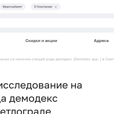
Франчайзинг
О Компании
Скидки и акции
Адреса
ние на наличие клещей рода демодекс (Demodex spp. ) в Свет
исследование на
да демодекс
ветлограде