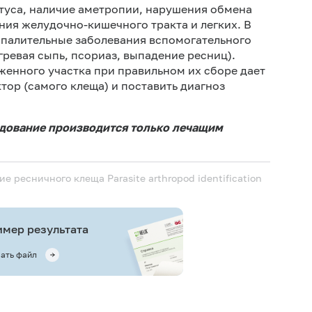
туса, наличие аметропии, нарушения обмена
ния желудочно-кишечного тракта и легких. В
оспалительные заболевания вспомогательного
гревая сыпь, псориаз, выпадение ресниц).
енного участка при правильном их сборе дает
ор (самого клеща) и поставить диагноз
едование производится только лечащим
ние ресничного клеща
Parasite arthropod identification
мер результата
ать файл