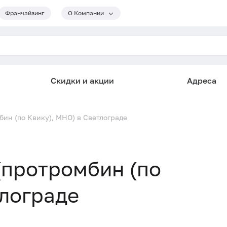
Франчайзинг
О Компании
Скидки и акции
Адреса
ин (по Квику), МНО) в Светлограде
(протромбин (по
тлограде