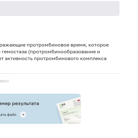
Дет
Дет
выражающие протромбиновое время, которое
о гемостаза (протромбинообразование и
Не 
т активность протромбиново­го комплекса
вод
Ис
ис
декс
Не 
мер результата
ать файл