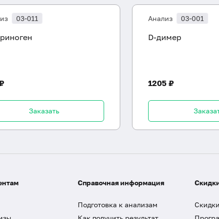
из
03-011
Анализ
03-001
риноген
D-димер
 ₽
1205 ₽
Заказать
Заказа
ентам
Справочная информация
Скидки
Подготовка к анализам
Скидки
изы
Как получить результат
Програ