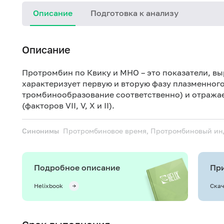
Описание
Подготовка к анализу
Описание
Протромбин по Квику и МНО – это показатели, 
характеризует первую и
вторую фазу плазменног
тромбинообразование соответственно) и отражае
(факторов VII, V, X и II).
Синонимы
Протромбиновое время, Протромбиновый ин
Подробное описание
При
Helixbook
Скач