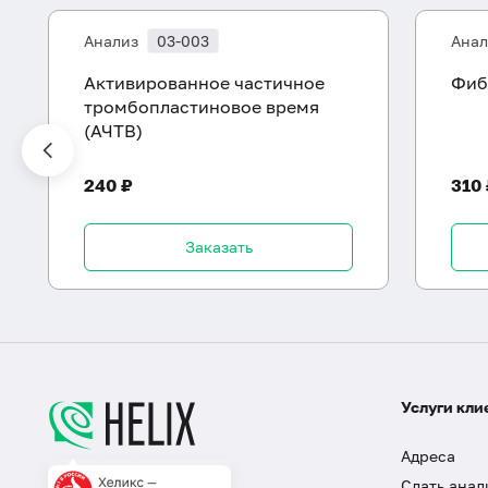
Анализ
03-003
Анал
Активированное частичное
Фиб
тромбопластиновое время
(АЧТВ)
240 ₽
310
Заказать
Услуги кли
Адреса
Сдать анал