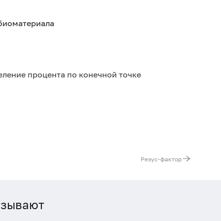
 биоматериала
еление процента по конечной точке
Резус-фактор
азывают