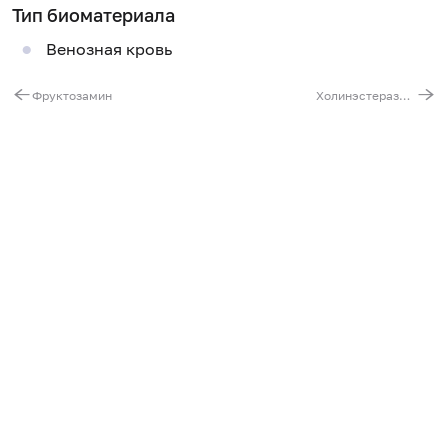
Тип биоматериала
Венозная кровь
Фруктозамин
Холинэстераза в сыворотке