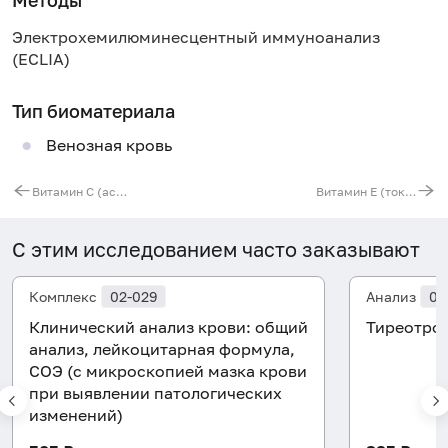
Электрохемилюминесцентный иммуноанализ
(ECLIA)
Тип биоматериала
Венозная кровь
Витамин С (аскорбиновая кислота)
Витамин Е (токоферол)
С этим исследованием часто заказывают
Комплекс
02-029
Анализ
08
Клинический анализ крови: общий
Тиреотроп
анализ, лейкоцитарная формула,
СОЭ (с микроскопией мазка крови
при выявлении патологических
изменений)