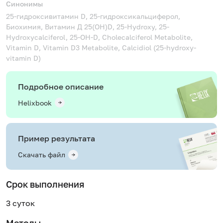
Синонимы
25-гидроксивитамин D, 25-гидроксикальциферол,
Биохимия, Витамин Д
25(OH)D, 25-Hydroxy, 25-
Hydroxycalciferol, 25-OH-D, Cholecalciferol Metabolite,
Vitamin D, Vitamin D3 Metabolite, Сalcidiol (25-hydroxy-
vitamin D)
Подробное описание
Helixbook
Пример результата
Скачать файл
Срок выполнения
3 суток
Методы