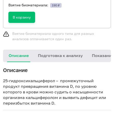
Взятие биоматериала:
190 ₽
В корзину
Взятие биоматериала одного типа для разных
анализов оплачивается один раз.
Описание
Подготовка к анализу
Показания
Описание
25-гидроксикальциферол – промежуточный
продукт превращения витамина D, по уровню
которого в крови можно судить о насыщенности
организма кальциферолом и выявить дефицит или
переизбыток витамина D.