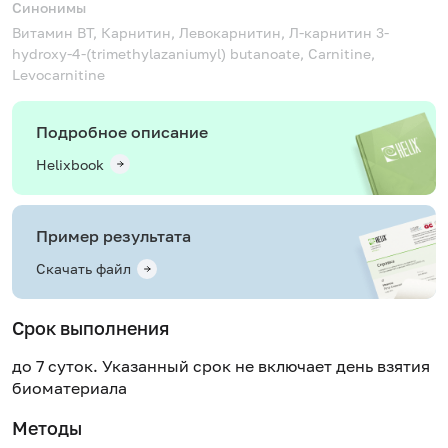
Синонимы
Витамин BT, Карнитин, Левокарнитин, Л-карнитин
3-
hydroxy-4-(trimethylazaniumyl) butanoate, Carnitine,
Levocarnitine
Подробное описание
Helixbook
Пример результата
Скачать файл
Срок выполнения
до 7 суток. Указанный срок не включает день взятия
биоматериала
Методы